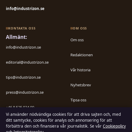
info@industrizon.se
KONTAKTA OSS
OM OSS
Allmänt:
Om oss
info@industrizon.se
Redaktionen
editorial@industrizon.se
Vår historia
tips@industrizon.se
Nyhetsbrev
press@industrizon.se
Tipsa oss
+46 8 525 034 00
Vi använder nödvändiga cookies för att driva sajten och, med
Kontakt
ditt samtycke, cookies för analys och annonsering för att
förbättra den och finansiera vår journalistik. Se vår
Cookiepolicy
RSS-flöde