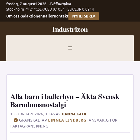
fredag, 7 augusti 2026 ·
Kvällsutgåva
Stockholm ⛅ 21°C
SEK/USD 0.1054 · SEK/EUR 0.0914
Om oss
Redaktionen
Källor
Kontakt
NYHETSBREV
Hoppa
Industrizon
till
innehåll
MENY
Alla barn i bullerbyn – Äkta Svensk
Barndomsnostalgi
13 FEBRUARI 2026, 15:45
AV
HANNA FALK
·
GRANSKAD AV
LINNÉA LINDBERG
, ANSVARIG FÖR
✓
FAKTAGRANSKNING