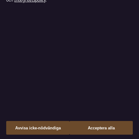
och
Integritetspolicy
.
Kändisnyheter
Branschnyheter
Nöje
Bakom kulisserna
Sport
FÖRTROENDE & STANDARDER
Källor & standarder
Redaktionell policy
↑
Avvisa icke-nödvändiga
Acceptera alla