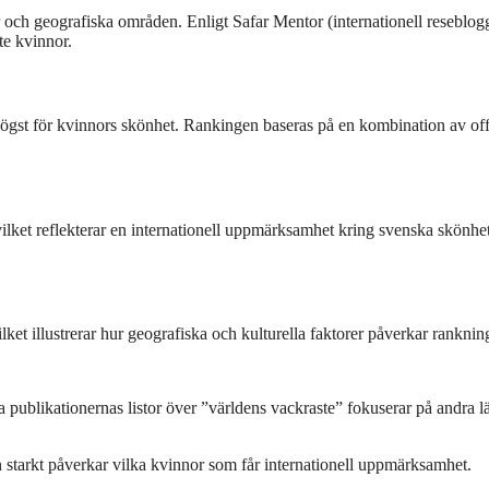
r och geografiska områden. Enligt Safar Mentor (internationell reseblog
te kvinnor.
ögst för kvinnors skönhet. Rankingen baseras på en kombination av offi
 vilket reflekterar en internationell uppmärksamhet kring svenska skönhe
ilket illustrerar hur geografiska och kulturella faktorer påverkar ranknin
a publikationernas listor över ”världens vackraste” fokuserar på andra l
 starkt påverkar vilka kvinnor som får internationell uppmärksamhet.