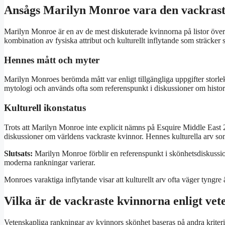
Ansågs Marilyn Monroe vara den vackras
Marilyn Monroe är en av de mest diskuterade kvinnorna på listor öve
kombination av fysiska attribut och kulturellt inflytande som sträcker 
Hennes mått och myter
Marilyn Monroes berömda mått var enligt tillgängliga uppgifter storle
mytologi och används ofta som referenspunkt i diskussioner om histor
Kulturell ikonstatus
Trots att Marilyn Monroe inte explicit nämns på Esquire Middle East
diskussioner om världens vackraste kvinnor. Hennes kulturella arv som
Slutsats:
Marilyn Monroe förblir en referenspunkt i skönhetsdiskussio
moderna rankningar varierar.
Monroes varaktiga inflytande visar att kulturellt arv ofta väger tyngre 
Vilka är de vackraste kvinnorna enligt ve
Vetenskapliga rankningar av kvinnors skönhet baseras på andra kriteri