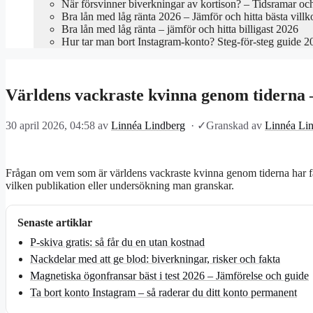
När försvinner biverkningar av kortison? – Tidsramar oc
Bra lån med låg ränta 2026 – Jämför och hitta bästa villk
Bra lån med låg ränta – jämför och hitta billigast 2026
Hur tar man bort Instagram-konto? Steg-för-steg guide 2
Världens vackraste kvinna genom tiderna
30 april 2026, 04:58
av
Linnéa Lindberg
·
✓
Granskad av
Linnéa Li
Frågan om vem som är världens vackraste kvinna genom tiderna har fas
vilken publikation eller undersökning man granskar.
Senaste artiklar
P-skiva gratis: så får du en utan kostnad
Nackdelar med att ge blod: biverkningar, risker och fakta
Magnetiska ögonfransar bäst i test 2026 – Jämförelse och guide
Ta bort konto Instagram – så raderar du ditt konto permanent