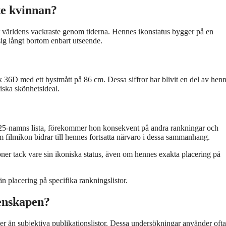
te kvinnan?
r världens vackraste genom tiderna. Hennes ikonstatus bygger på en
sig långt bortom enbart utseende.
k 36D med ett bystmått på 86 cm. Dessa siffror har blivit en del av hen
iska skönhetsideal.
 25-namns lista, förekommer hon konsekvent på andra rankningar och
 filmikon bidrar till hennes fortsatta närvaro i dessa sammanhang.
ner tack vare sin ikoniska status, även om hennes exakta placering på
än placering på specifika rankningslistor.
tenskapen?
er än subjektiva publikationslistor. Dessa undersökningar använder ofta