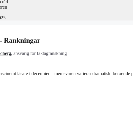
h råd
oren
025
 – Rankningar
ndberg
, ansvarig för faktagranskning
cinerat läsare i decennier – men svaren varierar dramatiskt beroende 