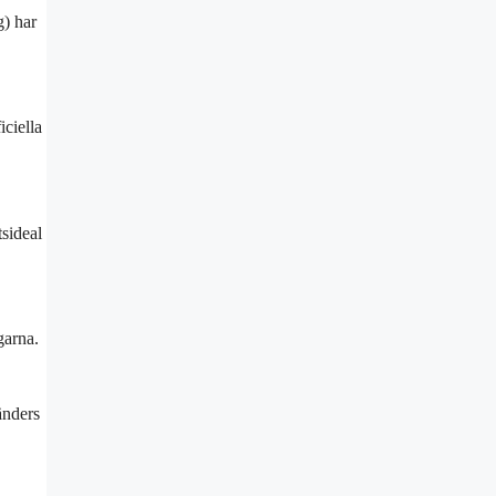
g) har
ciella
tsideal
garna.
änders