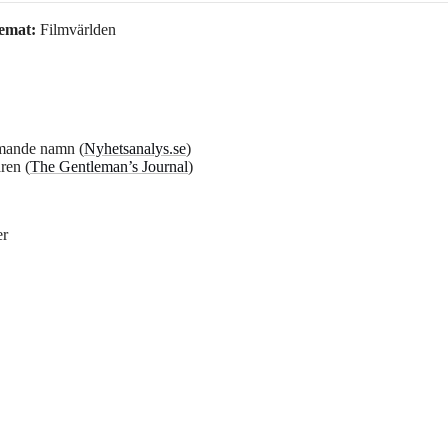
temat:
Filmvärlden
mmande namn (
Nyhetsanalys.se
)
ren (
The Gentleman’s Journal
)
er