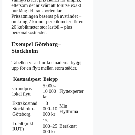
eftersom det är svårt att förutse exakt
hur lång tid transporten tar.
Prissättningen baseras på avståndet –
omkring 7 kronor per kilometer för en
20 kubikmeter stor lastbil – plus
personalkostnader.
Exempel Göteborg–
Stockholm
Tabellen visar hur kostnaderna byggs
upp för en flytt mellan stora städer.
Kostnadspost
Belopp
5 000–
Grundpris
10 000
Flyttexperter
lokal flytt
kr
Extrakostnad
+8
Min
Stockholm–
000–10
Flyttfirma
Göteborg
000 kr
15
Totalt (inkl
000–25
Beräknat
RUT)
000 kr