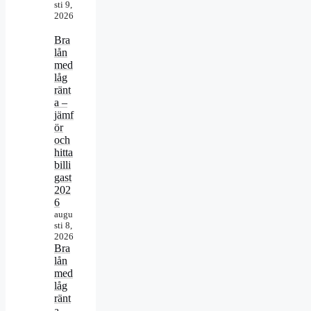
sti 9,
2026
Bra
lån
med
låg
ränt
a –
jämf
ör
och
hitta
billi
gast
202
6
augu
sti 8,
2026
Bra
lån
med
låg
ränt
a