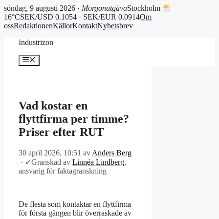
söndag, 9 augusti 2026 ·
Morgonutgåva
Stockholm
16°C
SEK/USD 0.1054 · SEK/EUR 0.0914
Om
oss
Redaktionen
Källor
Kontakt
Nyhetsbrev
Hoppa
Industrizon
till
innehåll
Meny
Vad kostar en
flyttfirma per timme?
Priser efter RUT
30 april 2026, 10:51
av
Anders Berg
·
✓
Granskad av
Linnéa Lindberg
,
ansvarig för faktagranskning
De flesta som kontaktar en flyttfirma
för första gången blir överraskade av