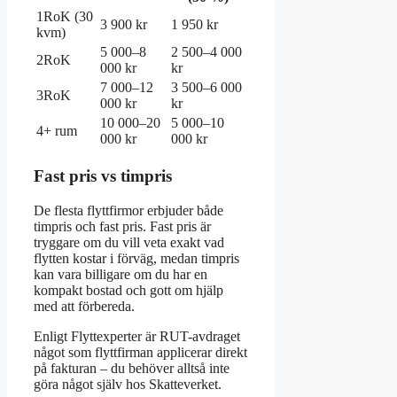
1RoK (30
3 900 kr
1 950 kr
kvm)
5 000–8
2 500–4 000
2RoK
000 kr
kr
7 000–12
3 500–6 000
3RoK
000 kr
kr
10 000–20
5 000–10
4+ rum
000 kr
000 kr
Fast pris vs timpris
De flesta flyttfirmor erbjuder både
timpris och fast pris. Fast pris är
tryggare om du vill veta exakt vad
flytten kostar i förväg, medan timpris
kan vara billigare om du har en
kompakt bostad och gott om hjälp
med att förbereda.
Enligt Flyttexperter är RUT-avdraget
något som flyttfirman applicerar direkt
på fakturan – du behöver alltså inte
göra något själv hos Skatteverket.