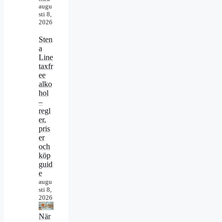
augu
sti 8,
2026
Sten
a
Line
taxfr
ee
alko
hol
–
regl
er,
pris
er
och
köp
guid
e
augu
sti 8,
2026
När