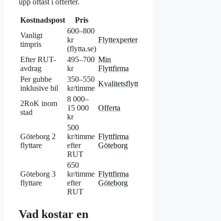
upp oftast i offerter.
Kostnadspost
Pris
600–800
Vanligt
kr
Flyttexperter
timpris
(flytta.se)
Efter RUT-
495–700
Min
avdrag
kr
Flyttfirma
Per gubbe
350–550
Kvalitetsflytt
inklusive bil
kr/timme
8 000–
2RoK inom
15 000
Offerta
stad
kr
500
Göteborg 2
kr/timme
Flyttfirma
flyttare
efter
Göteborg
RUT
650
Göteborg 3
kr/timme
Flyttfirma
flyttare
efter
Göteborg
RUT
Vad kostar en