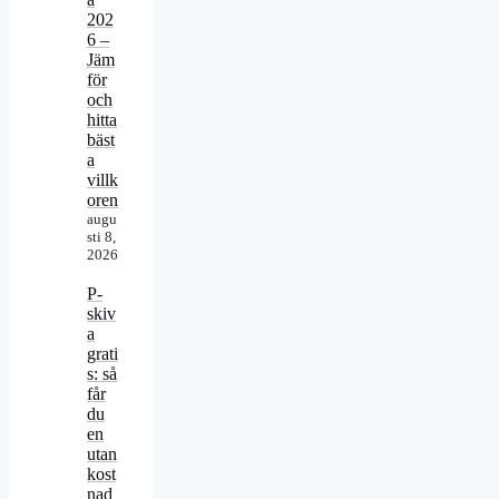
202
6 –
Jäm
för
och
hitta
bäst
a
villk
oren
augu
sti 8,
2026
P-
skiv
a
grati
s: så
får
du
en
utan
kost
nad