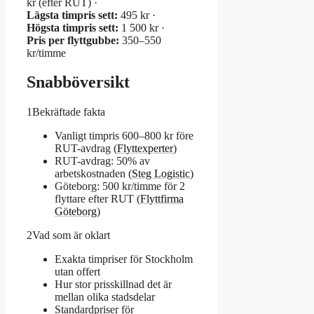
kr (efter RUT) ·
Lägsta timpris sett:
495 kr ·
Högsta timpris sett:
1 500 kr ·
Pris per flyttgubbe:
350–550
kr/timme
Snabböversikt
1
Bekräftade fakta
Vanligt timpris 600–800 kr före
RUT-avdrag (
Flyttexperter
)
RUT-avdrag: 50% av
arbetskostnaden (
Steg Logistic
)
Göteborg: 500 kr/timme för 2
flyttare efter RUT (
Flyttfirma
Göteborg
)
2
Vad som är oklart
Exakta timpriser för Stockholm
utan offert
Hur stor prisskillnad det är
mellan olika stadsdelar
Standardpriser för