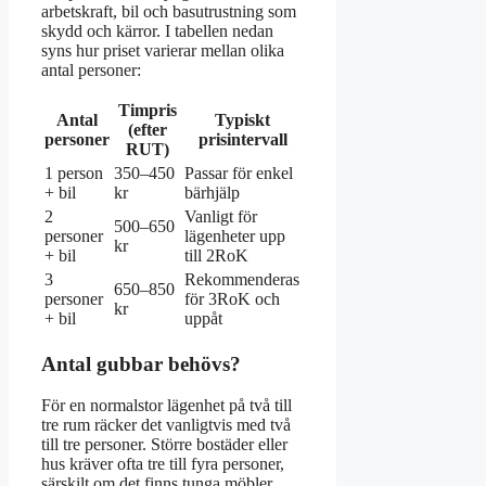
arbetskraft, bil och basutrustning som
skydd och kärror. I tabellen nedan
syns hur priset varierar mellan olika
antal personer:
Timpris
Antal
Typiskt
(efter
personer
prisintervall
RUT)
1 person
350–450
Passar för enkel
+ bil
kr
bärhjälp
2
Vanligt för
500–650
personer
lägenheter upp
kr
+ bil
till 2RoK
3
Rekommenderas
650–850
personer
för 3RoK och
kr
+ bil
uppåt
Antal gubbar behövs?
För en normalstor lägenhet på två till
tre rum räcker det vanligtvis med två
till tre personer. Större bostäder eller
hus kräver ofta tre till fyra personer,
särskilt om det finns tunga möbler