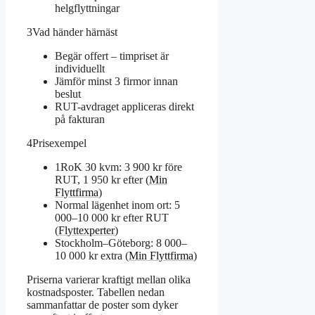
helgflyttningar
3
Vad händer härnäst
Begär offert – timpriset är
individuellt
Jämför minst 3 firmor innan
beslut
RUT-avdraget appliceras direkt
på fakturan
4
Prisexempel
1RoK 30 kvm: 3 900 kr före
RUT, 1 950 kr efter (
Min
Flyttfirma
)
Normal lägenhet inom ort: 5
000–10 000 kr efter RUT
(
Flyttexperter
)
Stockholm–Göteborg: 8 000–
10 000 kr extra (
Min Flyttfirma
)
Priserna varierar kraftigt mellan olika
kostnadsposter. Tabellen nedan
sammanfattar de poster som dyker