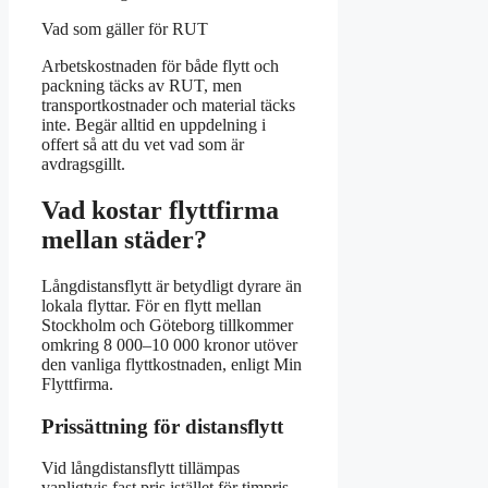
Vad som gäller för RUT
Arbetskostnaden för både flytt och
packning täcks av RUT, men
transportkostnader och material täcks
inte. Begär alltid en uppdelning i
offert så att du vet vad som är
avdragsgillt.
Vad kostar flyttfirma
mellan städer?
Långdistansflytt är betydligt dyrare än
lokala flyttar. För en flytt mellan
Stockholm och Göteborg tillkommer
omkring 8 000–10 000 kronor utöver
den vanliga flyttkostnaden, enligt Min
Flyttfirma.
Prissättning för distansflytt
Vid långdistansflytt tillämpas
vanligtvis fast pris istället för timpris,