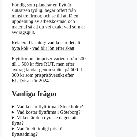
För dig som planerar en flytt är
slutsatsen tydlig: begär offert från
minst tre firmor, och se till att få en
uppdelning av arbetskostnad och
material så att du vet exakt vad som är
avdragsgillt.
Relaterad läsning:
vad kostar det att
byta kök
·
vad blir lön efter skatt
Flyttfirmors timpriser varierar från 500
till 1 500 kr före RUT, men efter
avdrag landar genomsnittet på 600–1
000 kr som
prisprisöversikt efter
RUT
visar för 2024.
Vanliga frågor
Vad kostar flyttfirma i Stockholm?
Vad kostar flyttfirma i Göteborg?
Vilken är den dyraste dagen att
flytta?
Vad är ett rimligt pris för
flyttstädning?