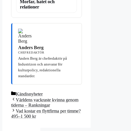
Morfar, hatet och
relationer
Anders Berg
CHEFREDAKTÖR
Anders Berg är chefredaktör på
Industrizon och ansvarar för
kulturpolicy, redaktionella
standarder.
Kategorier
Kändisnyheter
Världens vackraste kvinna genom
tiderna – Rankningar
Vad kostar en flyttfirma per timme?
495–1 500 kr