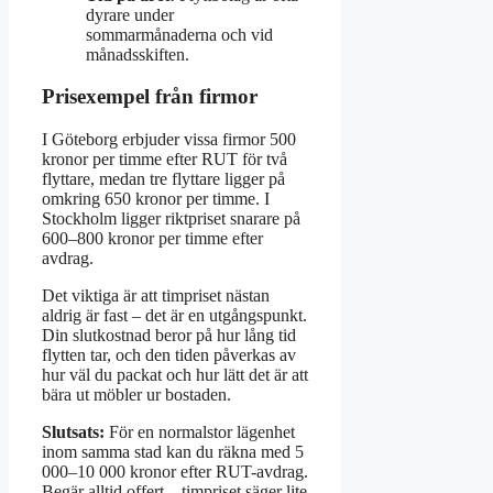
dyrare under
sommarmånaderna och vid
månadsskiften.
Prisexempel från firmor
I Göteborg erbjuder vissa firmor 500
kronor per timme efter RUT för två
flyttare, medan tre flyttare ligger på
omkring 650 kronor per timme. I
Stockholm ligger riktpriset snarare på
600–800 kronor per timme efter
avdrag.
Det viktiga är att timpriset nästan
aldrig är fast – det är en utgångspunkt.
Din slutkostnad beror på hur lång tid
flytten tar, och den tiden påverkas av
hur väl du packat och hur lätt det är att
bära ut möbler ur bostaden.
Slutsats:
För en normalstor lägenhet
inom samma stad kan du räkna med 5
000–10 000 kronor efter RUT-avdrag.
Begär alltid offert – timpriset säger lite