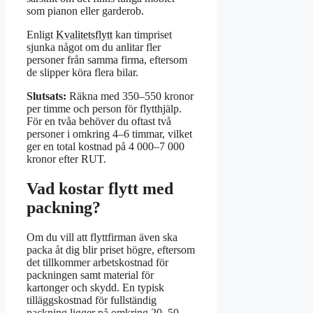
som pianon eller garderob.
Enligt
Kvalitetsflytt
kan timpriset
sjunka något om du anlitar fler
personer från samma firma, eftersom
de slipper köra flera bilar.
Slutsats:
Räkna med 350–550 kronor
per timme och person för flytthjälp.
För en tvåa behöver du oftast två
personer i omkring 4–6 timmar, vilket
ger en total kostnad på 4 000–7 000
kronor efter RUT.
Vad kostar flytt med
packning?
Om du vill att flyttfirman även ska
packa åt dig blir priset högre, eftersom
det tillkommer arbetskostnad för
packningen samt material för
kartonger och skydd. En typisk
tilläggskostnad för fullständig
packning ligger på omkring 20–50