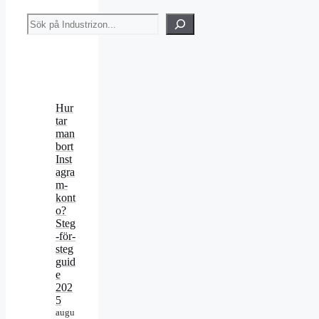
Sök
Hur
tar
man
bort
Inst
agra
m-
kont
o?
Steg
-för-
steg
guid
e
202
5
augu