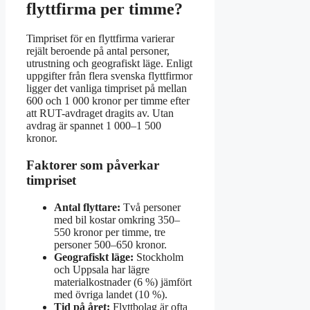
flyttfirma per timme?
Timpriset för en flyttfirma varierar
rejält beroende på antal personer,
utrustning och geografiskt läge. Enligt
uppgifter från flera svenska flyttfirmor
ligger det vanliga timpriset på mellan
600 och 1 000 kronor per timme efter
att RUT-avdraget dragits av. Utan
avdrag är spannet 1 000–1 500
kronor.
Faktorer som påverkar
timpriset
Antal flyttare:
Två personer
med bil kostar omkring 350–
550 kronor per timme, tre
personer 500–650 kronor.
Geografiskt läge:
Stockholm
och Uppsala har lägre
materialkostnader (6 %) jämfört
med övriga landet (10 %).
Tid på året:
Flyttbolag är ofta