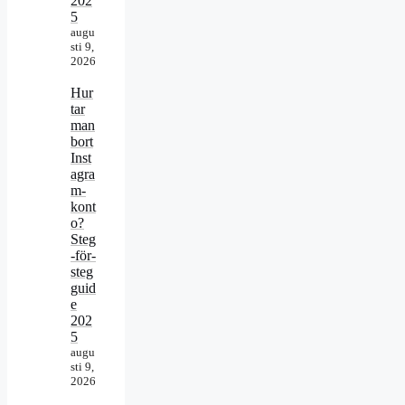
202
5
augu
sti 9,
2026
Hur
tar
man
bort
Inst
agra
m-
kont
o?
Steg
-för-
steg
guid
e
202
5
augu
sti 9,
2026