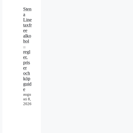
Sten
a
Line
taxfr
ee
alko
hol
–
regl
er,
pris
er
och
köp
guid
e
augu
sti 8,
2026