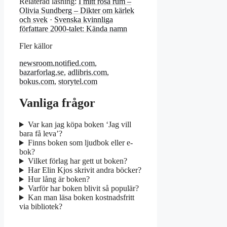
Relaterad läsning:
I mitt rosa rum –
Olivia Sundberg – Dikter om kärlek
och svek
·
Svenska kvinnliga
författare 2000-talet: Kända namn
Fler källor
newsroom.notified.com
,
bazarforlag.se
,
adlibris.com
,
bokus.com
,
storytel.com
Vanliga frågor
Var kan jag köpa boken ‘Jag vill
bara få leva’?
Finns boken som ljudbok eller e-
bok?
Vilket förlag har gett ut boken?
Har Elin Kjos skrivit andra böcker?
Hur lång är boken?
Varför har boken blivit så populär?
Kan man läsa boken kostnadsfritt
via bibliotek?