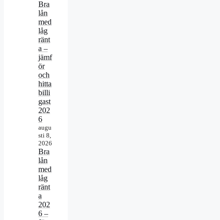
Bra
lån
med
låg
ränt
a –
jämf
ör
och
hitta
billi
gast
202
6
augu
sti 8,
2026
Bra
lån
med
låg
ränt
a
202
6 –