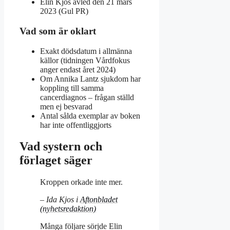
Elin Kjos avled den 21 mars
2023 (Gul PR)
Vad som är oklart
Exakt dödsdatum i allmänna
källor (tidningen Vårdfokus
anger endast året 2024)
Om Annika Lantz sjukdom har
koppling till samma
cancerdiagnos – frågan ställd
men ej besvarad
Antal sålda exemplar av boken
har inte offentliggjorts
Vad systern och
förlaget säger
Kroppen orkade inte mer.
– Ida Kjos i
Aftonbladet
(nyhetsredaktion)
Många följare sörjde Elin