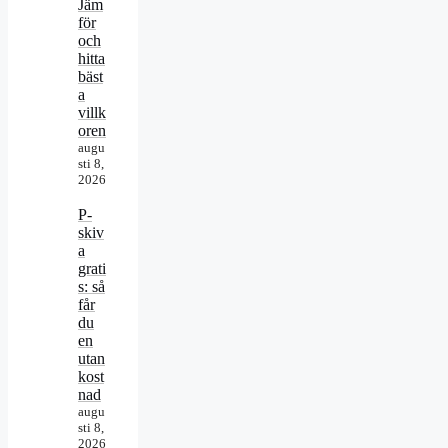
Jäm
för
och
hitta
bäst
a
villk
oren
augu
sti 8,
2026
P-
skiv
a
grati
s: så
får
du
en
utan
kost
nad
augu
sti 8,
2026