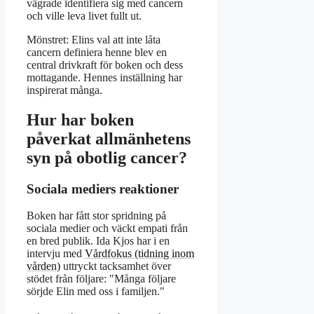
vägrade identifiera sig med cancern
och ville leva livet fullt ut.
Mönstret: Elins val att inte låta
cancern definiera henne blev en
central drivkraft för boken och dess
mottagande. Hennes inställning har
inspirerat många.
Hur har boken
påverkat allmänhetens
syn på obotlig cancer?
Sociala mediers reaktioner
Boken har fått stor spridning på
sociala medier och väckt empati från
en bred publik. Ida Kjos har i en
intervju med
Vårdfokus (tidning inom
vården)
uttryckt tacksamhet över
stödet från följare:
Många följare
sörjde Elin med oss i familjen.