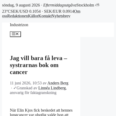
söndag, 9 augusti 2026 ·
Eftermiddagsutgåva
Stockholm ⛅
23°C
SEK/USD 0.1054 · SEK/EUR 0.0914
Om
oss
Redaktionen
Källor
Kontakt
Nyhetsbrev
Hoppa
Industrizon
till
innehåll
Meny
Jag vill bara få leva –
systrarnas bok om
cancer
11 juni 2026, 10:53
av
Anders Berg
·
✓
Granskad av
Linnéa Lindberg
,
ansvarig för faktagranskning
När Elin Kjos fick beskedet att hennes
lungcancer var obotlig valde hon att