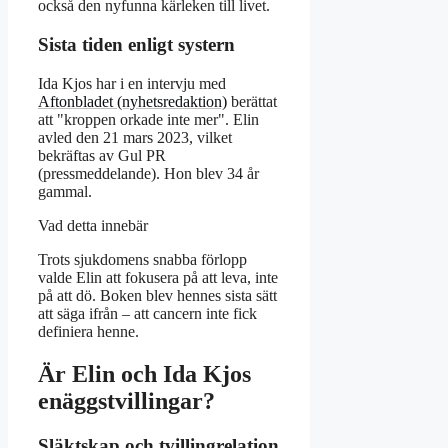
också den nyfunna kärleken till livet.
Sista tiden enligt systern
Ida Kjos har i en intervju med
Aftonbladet (nyhetsredaktion)
berättat
att
kroppen orkade inte mer
. Elin
avled den 21 mars 2023, vilket
bekräftas av Gul PR
(pressmeddelande). Hon blev 34 år
gammal.
Vad detta innebär
Trots sjukdomens snabba förlopp
valde Elin att fokusera på att leva, inte
på att dö. Boken blev hennes sista sätt
att säga ifrån – att cancern inte fick
definiera henne.
Är Elin och Ida Kjos
enäggstvillingar?
Släktskap och tvillingrelation