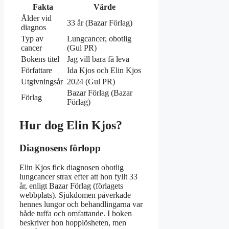
Fakta
Värde
Ålder vid
33 år (Bazar Förlag)
diagnos
Typ av
Lungcancer, obotlig
cancer
(Gul PR)
Bokens titel
Jag vill bara få leva
Författare
Ida Kjos och Elin Kjos
Utgivningsår
2024 (Gul PR)
Bazar Förlag (Bazar
Förlag
Förlag)
Hur dog Elin Kjos?
Diagnosens förlopp
Elin Kjos fick diagnosen obotlig
lungcancer strax efter att hon fyllt 33
år, enligt Bazar Förlag (förlagets
webbplats). Sjukdomen påverkade
hennes lungor och behandlingarna var
både tuffa och omfattande. I boken
beskriver hon hopplösheten, men