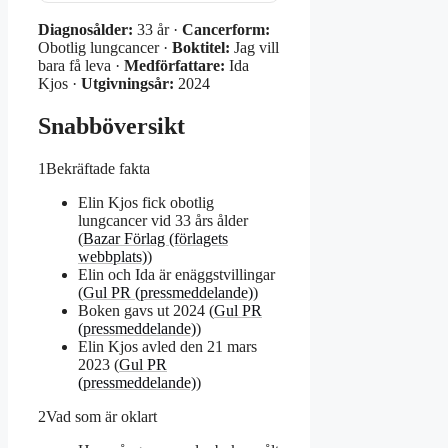
Diagnosålder:
33 år ·
Cancerform:
Obotlig lungcancer ·
Boktitel:
Jag vill
bara få leva ·
Medförfattare:
Ida
Kjos ·
Utgivningsår:
2024
Snabböversikt
1
Bekräftade fakta
Elin Kjos fick obotlig
lungcancer vid 33 års ålder
(
Bazar Förlag (förlagets
webbplats)
)
Elin och Ida är enäggstvillingar
(
Gul PR (pressmeddelande)
)
Boken gavs ut 2024 (
Gul PR
(pressmeddelande)
)
Elin Kjos avled den 21 mars
2023 (
Gul PR
(pressmeddelande)
)
2
Vad som är oklart