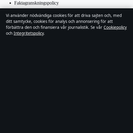
Faktagranskningspolicy
Vi använder nödvändiga cookies för att driva sajten och, med
Ägande & finansiering
ditt samtycke, cookies för analys och annonsering för att
förbättra den och finansiera vår journalistik. Se vår
Cookiepolicy
Integritetspolicy
och
Integritetspolicy
.
Cookiepolicy
Kändisar & integritet
Innehållet är endast avsett för allmän information och ska inte
betraktas som medicinsk, finansiell eller juridisk rådgivning.
Sponsrat material är tydligt märkt. Allmänna förfrågningar:
info@industrizon.se
.
Utgivare:
Kungsholmen Media Ltd., Gibraltar ·
Ansvarig
utgivare:
Anders Berg, Chefredaktör · Companies House Gibraltar
133100
© 2026 Industrizon.se · Kungsholmen Media Ltd. ·
WorldRSS
·