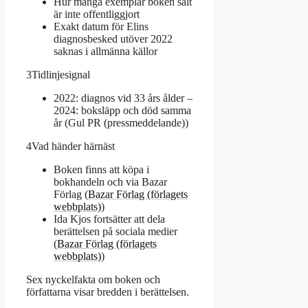
Hur många exemplar boken sålt
är inte offentliggjort
Exakt datum för Elins
diagnosbesked utöver 2022
saknas i allmänna källor
3
Tidlinjesignal
2022: diagnos vid 33 års ålder –
2024: boksläpp och död samma
år (Gul PR (pressmeddelande))
4
Vad händer härnäst
Boken finns att köpa i
bokhandeln och via Bazar
Förlag (
Bazar Förlag (förlagets
webbplats)
)
Ida Kjos fortsätter att dela
berättelsen på sociala medier
(
Bazar Förlag (förlagets
webbplats)
)
Sex nyckelfakta om boken och
författarna visar bredden i berättelsen.