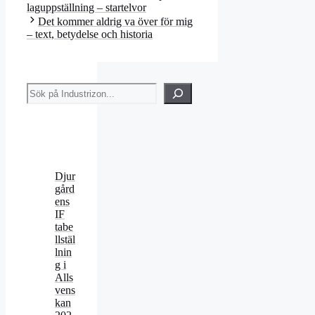
laguppställning – startelvor
Det kommer aldrig va över för mig
– text, betydelse och historia
Sök
Djur
gård
ens
IF
tabe
llstäl
lnin
g i
Alls
vens
kan