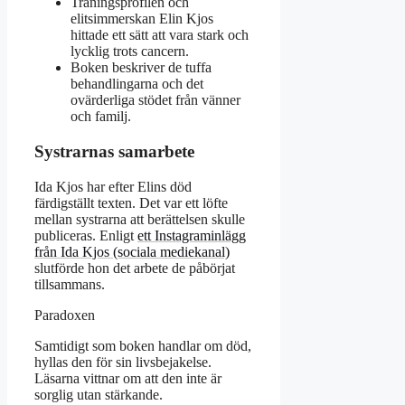
Träningsprofilen och
elitsimmerskan Elin Kjos
hittade ett sätt att vara stark och
lycklig trots cancern.
Boken beskriver de tuffa
behandlingarna och det
ovärderliga stödet från vänner
och familj.
Systrarnas samarbete
Ida Kjos har efter Elins död
färdigställt texten. Det var ett löfte
mellan systrarna att berättelsen skulle
publiceras. Enligt
ett Instagraminlägg
från Ida Kjos (sociala mediekanal)
slutförde hon det arbete de påbörjat
tillsammans.
Paradoxen
Samtidigt som boken handlar om död,
hyllas den för sin livsbejakelse.
Läsarna vittnar om att den inte är
sorglig utan stärkande.