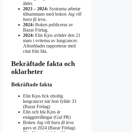
ålder.
2023 – 2024:
Systrarna arbetar
tillsammans med boken
Jag vill
bara få leva
.
2024:
Boken publiceras av
Bazar Förlag.
2024:
Elin Kjos avlider den 21
mars i sviterna av lungcancer.
Aftonbladet rapporterar med
citat från Ida.
Bekräftade fakta och
oklarheter
Bekräftade fakta
Elin Kjos fick obotlig
lungcancer när hon fyllde 33
(Bazar Förlag)
Elin och Ida Kjos är
enäggstvillingar (Gul PR)
Boken
Jag vill bara få leva
gavs ut 2024 (Bazar Förlag)