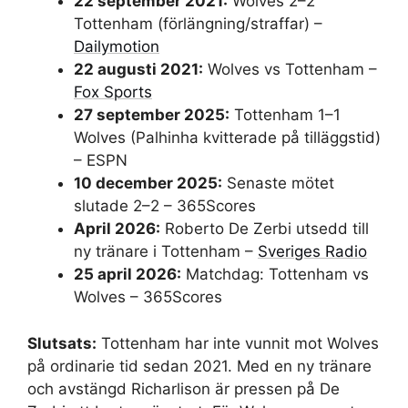
22 september 2021:
Wolves 2–2
Tottenham (förlängning/straffar) –
Dailymotion
22 augusti 2021:
Wolves vs Tottenham –
Fox Sports
27 september 2025:
Tottenham 1–1
Wolves (Palhinha kvitterade på tilläggstid)
– ESPN
10 december 2025:
Senaste mötet
slutade 2–2 – 365Scores
April 2026:
Roberto De Zerbi utsedd till
ny tränare i Tottenham –
Sveriges Radio
25 april 2026:
Matchdag: Tottenham vs
Wolves – 365Scores
Slutsats:
Tottenham har inte vunnit mot Wolves
på ordinarie tid sedan 2021. Med en ny tränare
och avstängd Richarlison är pressen på De