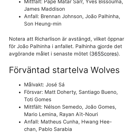
Mittfält: Pape Matar Sarr, Yves Bissouma,
James Maddison
Anfall: Brennan Johnson, João Palhinha,
Son Heung-min
Notera att Richarlison är avstängd, vilket öppnar
för João Palhinha i anfallet. Palhinha gjorde det
avgörande målet i senaste mötet (
365Scores
).
Förväntad startelva Wolves
Målvakt: José Sá
Försvar: Matt Doherty, Santiago Bueno,
Toti Gomes
Mittfält: Nélson Semedo, João Gomes,
Mario Lemina, Rayan Aït-Nouri
Anfall: Matheus Cunha, Hwang Hee-
chan, Pablo Sarabia