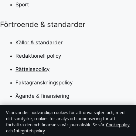
Sport
Förtroende & standarder
Källor & standarder
Redaktionell policy
Rättelsepolicy
Faktagranskningspolicy
Ägande & finansiering
Integritetspolicy
Vi använder nödvändiga cookies för att driva sajten och, med
ditt samtycke, cookies för analys och annonsering för att
Cookiepolicy
förbättra den och finansiera vår journalistik. Se vår
Cookiepolicy
och
Integritetspolicy
.