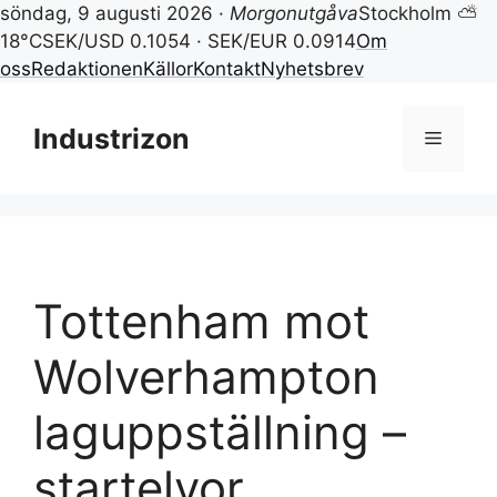
söndag, 9 augusti 2026 ·
Morgonutgåva
Stockholm ⛅
18°C
SEK/USD 0.1054 · SEK/EUR 0.0914
Om
oss
Redaktionen
Källor
Kontakt
Nyhetsbrev
Hoppa
till
Industrizon
Meny
innehåll
Tottenham mot
Wolverhampton
laguppställning –
startelvor