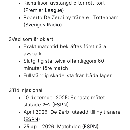
Richarlison avstängd efter rött kort
(
Premier League
)
Roberto De Zerbi ny tränare i Tottenham
(
Sveriges Radio
)
2
Vad som är oklart
Exakt matchtid bekräftas först nära
avspark
Slutgiltig startelva offentliggörs 60
minuter före match
Fullständig skadelista från båda lagen
3
Tidlinjesignal
10 december 2025: Senaste mötet
slutade 2–2 (
ESPN
)
April 2026: De Zerbi utsedd till ny tränare
(
ESPN
)
25 april 2026: Matchdag (
ESPN
)