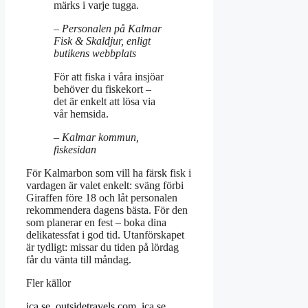
märks i varje tugga.
– Personalen på Kalmar
Fisk & Skaldjur, enligt
butikens webbplats
För att fiska i våra insjöar
behöver du fiskekort –
det är enkelt att lösa via
vår hemsida.
– Kalmar kommun,
fiskesidan
För Kalmarbon som vill ha färsk fisk i
vardagen är valet enkelt: sväng förbi
Giraffen före 18 och låt personalen
rekommendera dagens bästa. För den
som planerar en fest – boka dina
delikatessfat i god tid. Utanförskapet
är tydligt: missar du tiden på lördag
får du vänta till måndag.
Fler källor
ica.se
,
outsidetravels.com
,
ica.se