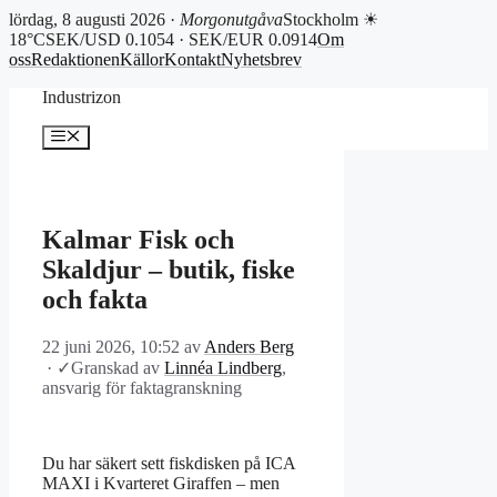
lördag, 8 augusti 2026 ·
Morgonutgåva
Stockholm ☀
18°C
SEK/USD 0.1054 · SEK/EUR 0.0914
Om
oss
Redaktionen
Källor
Kontakt
Nyhetsbrev
Hoppa
Industrizon
till
innehåll
Meny
Kalmar Fisk och
Skaldjur – butik, fiske
och fakta
22 juni 2026, 10:52
av
Anders Berg
·
✓
Granskad av
Linnéa Lindberg
,
ansvarig för faktagranskning
Du har säkert sett fiskdisken på ICA
MAXI i Kvarteret Giraffen – men