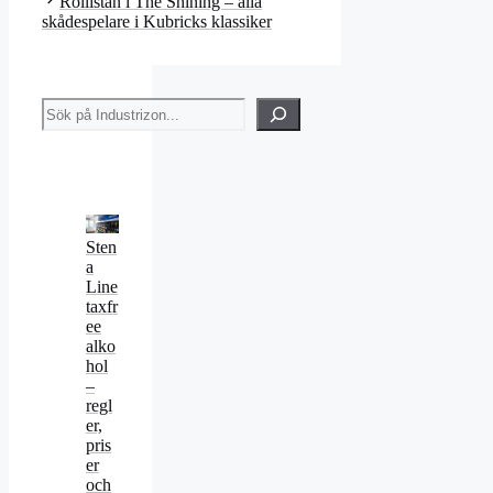
Rollistan i The Shining – alla
skådespelare i Kubricks klassiker
Sök
Sten
a
Line
taxfr
ee
alko
hol
–
regl
er,
pris
er
och