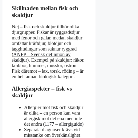
Skillnaden mellan fisk och
skaldjur
Nej – fisk och skaldjur tillhör olika
djurgrupper. Fiskar är ryggradsdjur
med fenor och gälar, medan skaldjur
omfattar kräftdjur, blötdjur och
tagghudingar som saknar ryggrad
(
ANFP – Svensk definition av
skaldjur
). Exempel på skaldjur: räkor,
krabbor, hummer, musslor, ostron.
Fisk däremot – lax, torsk, röding – är
en helt annan biologisk kategori.
Allergiaspekter – fisk vs
skaldjur
Allergier mot fisk och skaldjur
är olika – en person kan vara
allergisk mot det ena men inte
det andra (
1177 – allergiguide
)
Separata diagnoser krävs vid
misstanke om överkänslighet