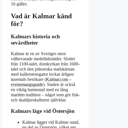
16 gäller.
Vad är Kalmar känd
för?
Kalmars historia och
sevärdheter
Kalmar är en av Sveriges mest
välbevarade medeltidsstäder. Slottet
från 1100-talet, domkyrkan från 1600-
talet och den pittoreska stadskärnan
med kullerstensgator lockar årligen
tusentals besökare (
Kalmar.com –
evenemangsguide
). Staden är också
en viktig hamnstad med en lång
maritim tradition – något som gör fisk-
och skaldjurskulturen självklar.
Kalmars läge vid Östersjön
Kalmar ligger vid Kalmar sund,
en del av Östersjön, vilket ger