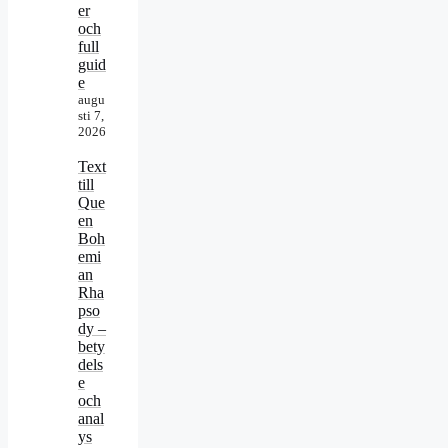
er
och
full
guid
e
augu
sti 7,
2026
Text
till
Que
en
Boh
emi
an
Rha
pso
dy –
bety
dels
e
och
anal
ys