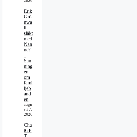
2026
Erik
Grö
nwa
ll
släkt
med
Nan
ne?
–
San
ning
en
om
fami
ljeb
and
en
augu
sti 7,
2026
Cha
tGP
T