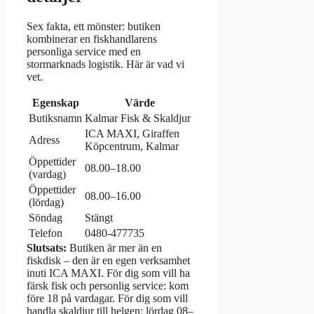
Sex fakta, ett mönster: butiken
kombinerar en fiskhandlarens
personliga service med en
stormarknads logistik. Här är vad vi
vet.
Egenskap
Värde
Butiksnamn
Kalmar Fisk & Skaldjur
ICA MAXI, Giraffen
Adress
Köpcentrum, Kalmar
Öppettider
08.00–18.00
(vardag)
Öppettider
08.00–16.00
(lördag)
Söndag
Stängt
Telefon
0480-477735
Slutsats:
Butiken är mer än en
fiskdisk – den är en egen verksamhet
inuti ICA MAXI. För dig som vill ha
färsk fisk och personlig service: kom
före 18 på vardagar. För dig som vill
handla skaldjur till helgen: lördag 08–