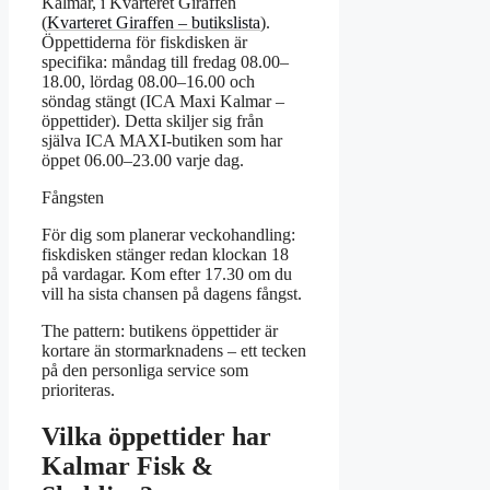
Kalmar, i Kvarteret Giraffen
(
Kvarteret Giraffen – butikslista
).
Öppettiderna för fiskdisken är
specifika: måndag till fredag 08.00–
18.00, lördag 08.00–16.00 och
söndag stängt (ICA Maxi Kalmar –
öppettider). Detta skiljer sig från
själva ICA MAXI-butiken som har
öppet 06.00–23.00 varje dag.
Fångsten
För dig som planerar veckohandling:
fiskdisken stänger redan klockan 18
på vardagar. Kom efter 17.30 om du
vill ha sista chansen på dagens fångst.
The pattern: butikens öppettider är
kortare än stormarknadens – ett tecken
på den personliga service som
prioriteras.
Vilka öppettider har
Kalmar Fisk &