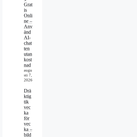
Grat
is
Onli
ne –
Anv
änd
AI-
chat
ten
utan
kost
nad
augu
sti 7,
2026
Drä
ktig
tik
vec
ka
för
vec
ka –
bild