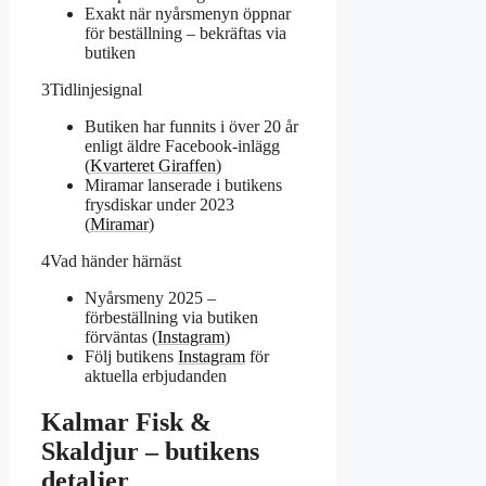
Exakt när nyårsmenyn öppnar
för beställning – bekräftas via
butiken
3
Tidlinjesignal
Butiken har funnits i över 20 år
enligt äldre Facebook-inlägg
(
Kvarteret Giraffen
)
Miramar lanserade i butikens
frysdiskar under 2023
(
Miramar
)
4
Vad händer härnäst
Nyårsmeny 2025 –
förbeställning via butiken
förväntas (
Instagram
)
Följ butikens
Instagram
för
aktuella erbjudanden
Kalmar Fisk &
Skaldjur – butikens
detaljer