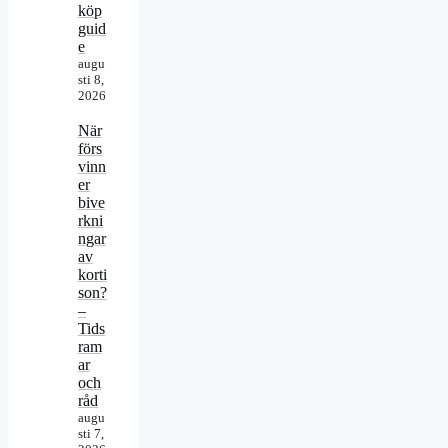
köp
guid
e
augu
sti 8,
2026
När
förs
vinn
er
bive
rkni
ngar
av
korti
son?
–
Tids
ram
ar
och
råd
augu
sti 7,