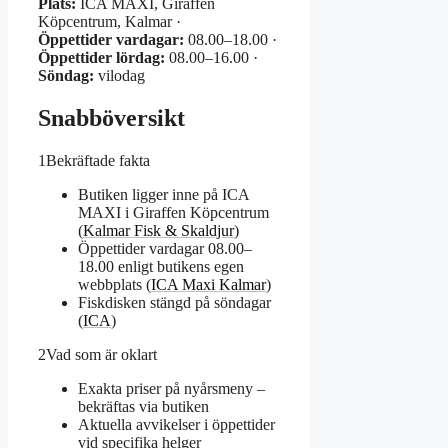
Plats:
ICA MAXI, Giraffen
Köpcentrum, Kalmar ·
Öppettider vardagar:
08.00–18.00 ·
Öppettider lördag:
08.00–16.00 ·
Söndag:
vilodag
Snabböversikt
1
Bekräftade fakta
Butiken ligger inne på ICA
MAXI i Giraffen Köpcentrum
(
Kalmar Fisk & Skaldjur
)
Öppettider vardagar 08.00–
18.00 enligt butikens egen
webbplats (
ICA Maxi Kalmar
)
Fiskdisken stängd på söndagar
(
ICA
)
2
Vad som är oklart
Exakta priser på nyårsmeny –
bekräftas via butiken
Aktuella avvikelser i öppettider
vid specifika helger