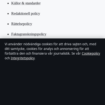
Källor & standarder
Redaktionell policy
Rättelsepolicy
Faktagranskningspolicy
Vi använder nödvändiga cookies för att driva sajten och, med
Ägande & finansiering
ditt samtycke, cookies för analys och annonsering för att
förbättra den och finansiera vår journalistik. Se vår
Cookiepolicy
Integritetspolicy
och
Integritetspolicy
.
Cookiepolicy
Kändisar & integritet
Innehållet är endast avsett för allmän information och ska inte
betraktas som medicinsk, finansiell eller juridisk rådgivning.
Sponsrat material är tydligt märkt. Allmänna förfrågningar:
info@industrizon.se
.