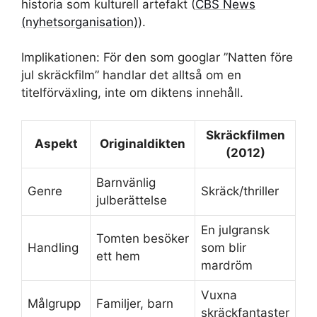
historia som kulturell artefakt (
CBS News
(nyhetsorganisation)
).
Implikationen: För den som googlar ”Natten före
jul skräckfilm” handlar det alltså om en
titelförväxling, inte om diktens innehåll.
Skräckfilmen
Aspekt
Originaldikten
(2012)
Barnvänlig
Genre
Skräck/thriller
julberättelse
En julgransk
Tomten besöker
Handling
som blir
ett hem
mardröm
Vuxna
Målgrupp
Familjer, barn
skräckfantaster