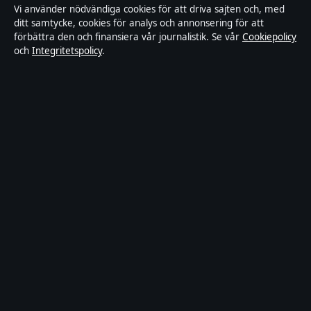
Integritetspolicy
Vi använder nödvändiga cookies för att driva sajten och, med
ditt samtycke, cookies för analys och annonsering för att
Cookiepolicy
förbättra den och finansiera vår journalistik. Se vår
Cookiepolicy
och
Integritetspolicy
.
Kändisar & integritet
Innehållet är endast avsett för allmän information och
ska inte betraktas som medicinsk, finansiell eller
juridisk rådgivning. Sponsrat material är tydligt märkt.
Allmänna förfrågningar:
info@industrizon.se
.
Utgivare:
Kungsholmen Media Ltd., Gibraltar ·
Ansvarig utgivare:
Anders Berg, Chefredaktör ·
Companies House Gibraltar 133100
© 2026 Industrizon.se · Kungsholmen Media Ltd. ·
WorldRSS
·
Så verifierar vi vår rapportering