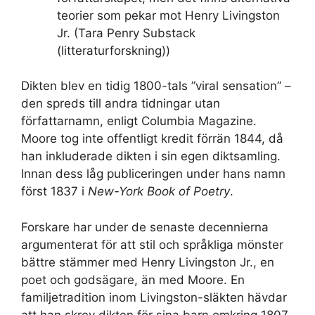
teorier som pekar mot Henry Livingston
Jr. (Tara Penry Substack
(litteraturforskning))
Dikten blev en tidig 1800-tals ”viral sensation” –
den spreds till andra tidningar utan
författarnamn, enligt Columbia Magazine.
Moore tog inte offentligt kredit förrän 1844, då
han inkluderade dikten i sin egen diktsamling.
Innan dess låg publiceringen under hans namn
först 1837 i
New-York Book of Poetry
.
Forskare har under de senaste decennierna
argumenterat för att stil och språkliga mönster
bättre stämmer med Henry Livingston Jr., en
poet och godsägare, än med Moore. En
familjetradition inom Livingston-släkten hävdar
att han skrev dikten för sina barn omkring 1807