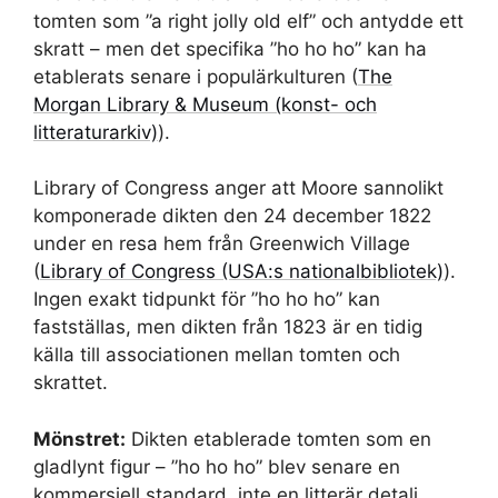
tomten som ”a right jolly old elf” och antydde ett
skratt – men det specifika ”ho ho ho” kan ha
etablerats senare i populärkulturen (
The
Morgan Library & Museum (konst- och
litteraturarkiv)
).
Library of Congress anger att Moore sannolikt
komponerade dikten den 24 december 1822
under en resa hem från Greenwich Village
(
Library of Congress (USA:s nationalbibliotek)
).
Ingen exakt tidpunkt för ”ho ho ho” kan
fastställas, men dikten från 1823 är en tidig
källa till associationen mellan tomten och
skrattet.
Mönstret:
Dikten etablerade tomten som en
gladlynt figur – ”ho ho ho” blev senare en
kommersiell standard, inte en litterär detalj.