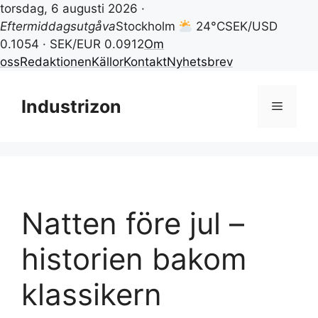
torsdag, 6 augusti 2026 ·
Eftermiddagsutgåva
Stockholm
24°C
SEK/USD
0.1054 · SEK/EUR 0.0912
Om
oss
Redaktionen
Källor
Kontakt
Nyhetsbrev
Hoppa
till
Industrizon
Meny
innehåll
Natten före jul –
historien bakom
klassikern