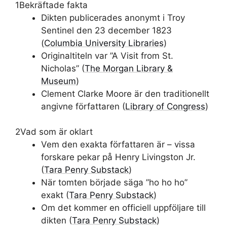
1
Bekräftade fakta
Dikten publicerades anonymt i Troy
Sentinel den 23 december 1823
(
Columbia University Libraries
)
Originaltiteln var ”A Visit from St.
Nicholas” (
The Morgan Library &
Museum
)
Clement Clarke Moore är den traditionellt
angivne författaren (
Library of Congress
)
2
Vad som är oklart
Vem den exakta författaren är – vissa
forskare pekar på Henry Livingston Jr.
(
Tara Penry Substack
)
När tomten började säga ”ho ho ho”
exakt (
Tara Penry Substack
)
Om det kommer en officiell uppföljare till
dikten (
Tara Penry Substack
)