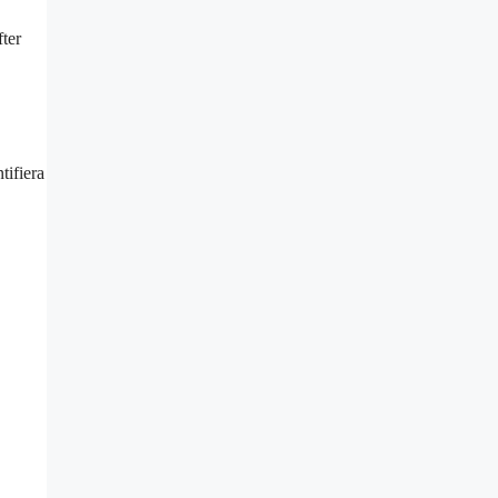
fter
tifiera