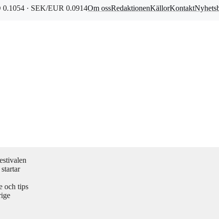
0.1054 · SEK/EUR 0.0914
Om oss
Redaktionen
Källor
Kontakt
Nyhets
estivalen
startar
 och tips
rige