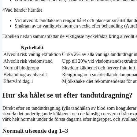
4
Vad händer härnäst
Vid alveolit: tandläkaren rengör hålet och placerar smärtstillan
Smärtan avtar vanligtvis inom en vecka efter behandling (
Aura
Tabellen nedan sammanfattar de viktigaste nyckelfakta kring alveolit 
Nyckelfakt
Alveolit risk vanlig extraktion
Cirka 2% av alla vanliga tandutdragnin
Alveolit risk visdomstand
Upp till 20% vid visdomstandsextrakti
Normal blodpropp
Skyddar käkbenet och nerver från luft
Behandling av alveolit
Rengöring och smärtstillande tamponad;
Eftervård dag 1
Mjölkshake-diet rekommenderas för att
Hur ska hålet se ut efter tandutdragning?
Direkt efter en tandutdragning fylls tandhålan av blod som koagulerar
skydda det underliggande käkbenet och de känsliga nerverna från exp
värk helt normalt under de första dagarna efter ingreppet, och svullnade
Normalt utseende dag 1–3