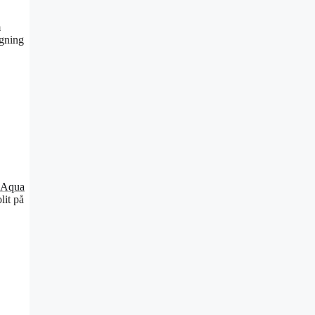
m
agning
Aqua
lit på