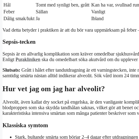
Hål
Tomt med synligt ben, grått
Kan ha var, svullnad run
Feber
Sällan
Vanligt
Dålig smak/lukt
Ja
Ibland
Vad detta betyder i praktiken är att du bör vara uppmärksam på feber – d
Sepsis-tecken
Sepsis är en allvarlig komplikation som kräver omedelbar sjukhusvård.
Enligt
Purakliniken
ska du omedelbart söka akutvård om du upplever 
Slutsats:
Grått i hålet efter tandutdragning är ett varningstecken, in
samtidig smärta nästan alltid indikerar alveolit. Sök vård inom 24 timm
Hur vet jag om jag har alveolit?
Alveolit, även kallat dry socket på engelska, är den vanligaste kompli
blodproppen som ska skydda tandhålan saknas, vilket gör att benet och
karakteristiska intensiva smärtan som många patienter beskriver som 
Klassiska symtom
Stark, bultande smärta som börjar 2–4 dagar efter utdragningen 