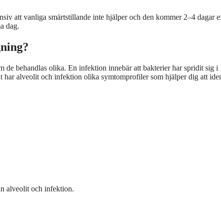
ensiv att vanliga smärtstillande inte hjälper och den kommer 2–4 dagar e
ma dag.
gning?
om de behandlas olika. En infektion innebär att bakterier har spridit sig i
har alveolit och infektion olika symtomprofiler som hjälper dig att iden
n alveolit och infektion.