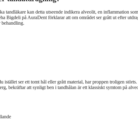
nska tandläkare kan detta utseende indikera alveolit, en inflammation so
eha Bigdeli på AuraDent förklarar att om området ser grått ut efter utdr
r behandling.
tället ser ett tomt hål eller grått material, har proppen troligen störts.
g, bekräftar att synligt ben i tandhålan är ett klassiskt symtom på alveo
llande