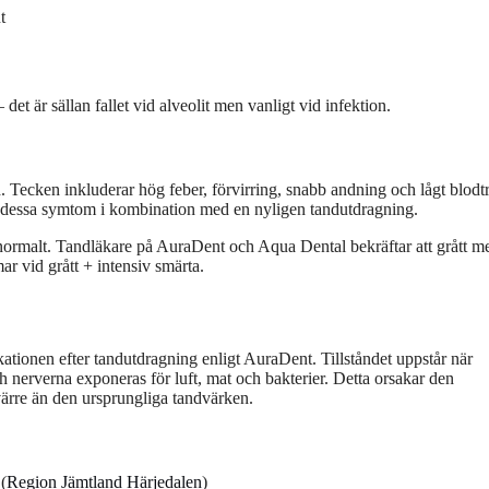
t
et är sällan fallet vid alveolit men vanligt vid infektion.
 Tecken inkluderar hög feber, förvirring, snabb andning och lågt blodt
dessa symtom i kombination med en nyligen tandutdragning.
te normalt. Tandläkare på AuraDent och Aqua Dental bekräftar att grått m
ar vid grått + intensiv smärta.
kationen efter tandutdragning enligt AuraDent. Tillståndet uppstår när
 nerverna exponeras för luft, mat och bakterier. Detta orsakar den
värre än den ursprungliga tandvärken.
(
Region Jämtland Härjedalen
)