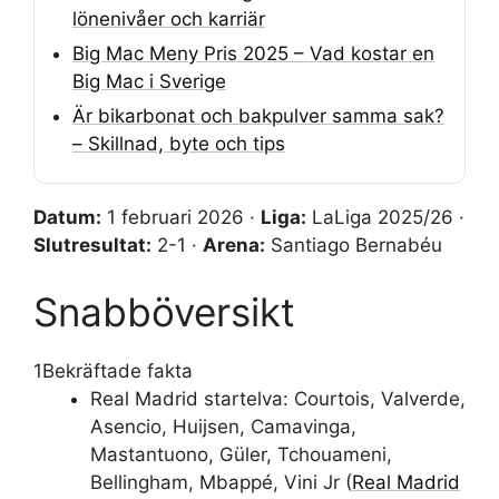
lönenivåer och karriär
Big Mac Meny Pris 2025 – Vad kostar en
Big Mac i Sverige
Är bikarbonat och bakpulver samma sak?
– Skillnad, byte och tips
Datum:
1 februari 2026 ·
Liga:
LaLiga 2025/26 ·
Slutresultat:
2-1 ·
Arena:
Santiago Bernabéu
Snabböversikt
1
Bekräftade fakta
Real Madrid startelva: Courtois, Valverde,
Asencio, Huijsen, Camavinga,
Mastantuono, Güler, Tchouameni,
Bellingham, Mbappé, Vini Jr (
Real Madrid