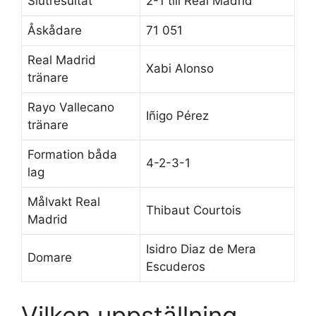
Slutresultat
2-1 till Real Madrid
Åskådare
71 051
Real Madrid
Xabi Alonso
tränare
Rayo Vallecano
Iñigo Pérez
tränare
Formation båda
4-2-3-1
lag
Målvakt Real
Thibaut Courtois
Madrid
Isidro Diaz de Mera
Domare
Escuderos
Vilken uppställning