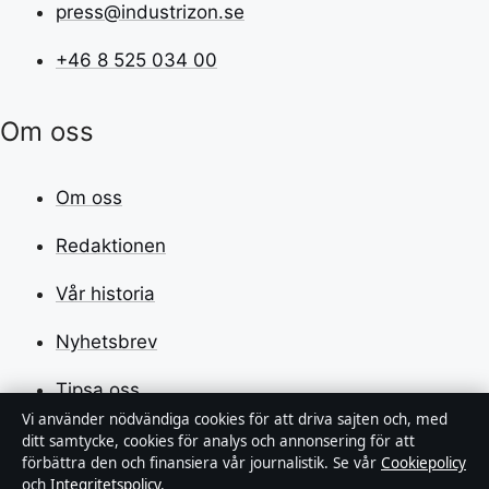
press@industrizon.se
+46 8 525 034 00
Om oss
Om oss
Redaktionen
Vår historia
Nyhetsbrev
Tipsa oss
Vi använder nödvändiga cookies för att driva sajten och, med
Kontakt
ditt samtycke, cookies för analys och annonsering för att
förbättra den och finansiera vår journalistik. Se vår
Cookiepolicy
RSS-flöde
och
Integritetspolicy
.