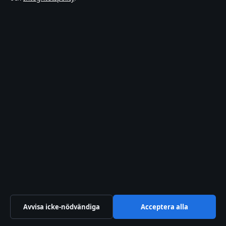
Kändisnyheter
Branschnyheter
Nöje
Bakom kulisserna
Sport
Förtroende & standarder
Källor & standarder
Redaktionell policy
Avvisa icke-nödvändiga
Acceptera alla
Rättelsepolicy