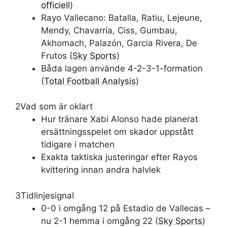
officiell
)
Rayo Vallecano: Batalla, Ratiu, Lejeune,
Mendy, Chavarría, Ciss, Gumbau,
Akhomach, Palazón, Garcia Rivera, De
Frutos (
Sky Sports
)
Båda lagen använde 4-2-3-1-formation
(
Total Football Analysis
)
2
Vad som är oklart
Hur tränare Xabi Alonso hade planerat
ersättningsspelet om skador uppstått
tidigare i matchen
Exakta taktiska justeringar efter Rayos
kvittering innan andra halvlek
3
Tidlinjesignal
0-0 i omgång 12 på Estadio de Vallecas –
nu 2-1 hemma i omgång 22 (
Sky Sports
)