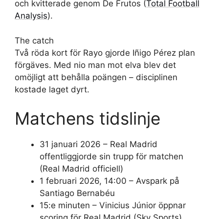
och kvitterade genom De Frutos (
Total Football
Analysis
).
The catch
Två röda kort för Rayo gjorde Iñigo Pérez plan
förgäves. Med nio man mot elva blev det
omöjligt att behålla poängen – disciplinen
kostade laget dyrt.
Matchens tidslinje
31 januari 2026
– Real Madrid
offentliggjorde sin trupp för matchen
(Real Madrid officiell)
1 februari 2026, 14:00
– Avspark på
Santiago Bernabéu
15:e minuten
– Vinicius Júnior öppnar
scoring för Real Madrid (Sky Sports)