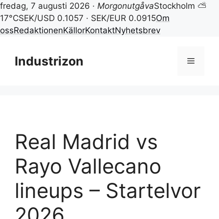
fredag, 7 augusti 2026 ·
Morgonutgåva
Stockholm ⛅
17°C
SEK/USD 0.1057 · SEK/EUR 0.0915
Om
oss
Redaktionen
Källor
Kontakt
Nyhetsbrev
Hoppa
till
Industrizon
Meny
innehåll
Real Madrid vs
Rayo Vallecano
lineups – Startelvor
2026