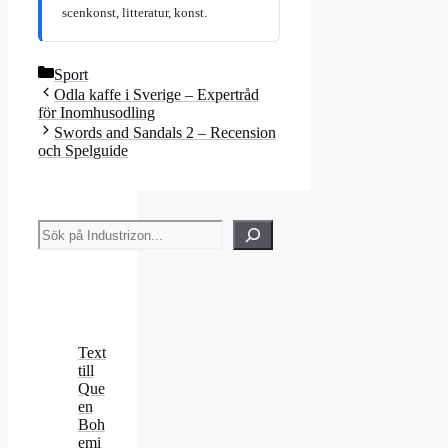
scenkonst, litteratur, konst.
Kategorier
Sport
Odla kaffe i Sverige – Expertråd
för Inomhusodling
Swords and Sandals 2 – Recension
och Spelguide
Sök
Text
till
Que
en
Boh
emi