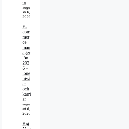
or
augu
sti 6,
2026
E-
com
mer
ce
man
ager
lön
202
6 –
löne
nivå
er
och
karri
är
augu
sti 6,
2026
Big
Mac