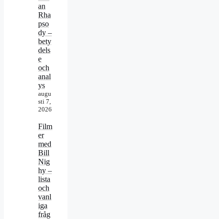
an
Rha
pso
dy –
bety
dels
e
och
anal
ys
augu
sti 7,
2026
Film
er
med
Bill
Nig
hy –
lista
och
vanl
iga
fråg