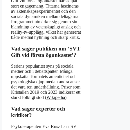
Gift vid första ögonkastet har skapat
stort engagemang. Tittarna fascineras
av äktenskapsexperimentet och den
sociala dynamiken mellan deltagarna.
Programmet utmärker sig genom sin
blandning av vetenskapligt anslag och
reality-tv-upplägg, vilket har genererat
både medial hyllning och skarp kritik.
Vad säger publiken om ’SVT
Gift vid första ögonkastet’?
Seriens popularitet syns på sociala
medier och i debattspalter. Många
uppskattar formatets autenticitet och
psykologiska djup medan andra anser
det vara ren underhållning. Priser som
Kristallen 2019 och 2023 indikerar ett
starkt folkligt stöd (
Wikipedia
).
Vad säger experter och
kritiker?
Psykoterapeuten Eva Rusz har i SVT