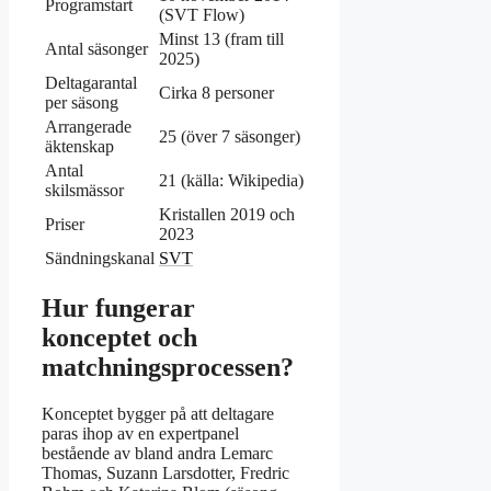
Programstart
(SVT Flow)
Minst 13 (fram till
Antal säsonger
2025)
Deltagarantal
Cirka 8 personer
per säsong
Arrangerade
25 (över 7 säsonger)
äktenskap
Antal
21 (källa: Wikipedia)
skilsmässor
Kristallen 2019 och
Priser
2023
Sändningskanal
SVT
Hur fungerar
konceptet och
matchningsprocessen?
Konceptet bygger på att deltagare
paras ihop av en expertpanel
bestående av bland andra Lemarc
Thomas, Suzann Larsdotter, Fredric