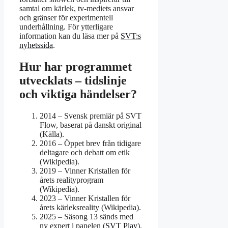
samtal om kärlek, tv-mediets ansvar
och gränser för experimentell
underhållning. För ytterligare
information kan du läsa mer på
SVT:s
nyhetssida
.
Hur har programmet
utvecklats – tidslinje
och viktiga händelser?
2014
– Svensk premiär på SVT
Flow, baserat på danskt original
(Källa).
2016 – Öppet brev från tidigare
deltagare och debatt om etik
(Wikipedia).
2019 – Vinner Kristallen för
årets realityprogram
(Wikipedia).
2023 – Vinner Kristallen för
årets kärleksreality (Wikipedia).
2025 – Säsong 13 sänds med
ny expert i panelen (
SVT Play
).