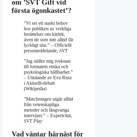
om ’SVT Gift vid
första ögonkastet’?
”Vi ser ett starkt behov
hos publiken av verkliga
berättelser om kärlek,
även de som inte alltid får
lyckligt slut.” – Officiellt
pressmeddelande,
SVT
”Jag ställer mig tveksam
till formatets etiska och
psykologiska hållbarhet.”
– Uttalande av Eva Rusz
i Aktuellt-debatt
(Wikipedia)
”Matchningen utgår alltid
från vetenskapliga
metoder och långvariga
intervjuer.” – Expertcitat,
SVT Play
Vad väntar härnäst för