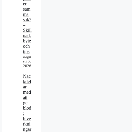
er
sam
ma
sak?
–
Skill
nad,
byte
och
tips
augu
sti 6,
2026
Nac
kdel
ar
med
att
ge
blod
:
bive
rkni
ngar