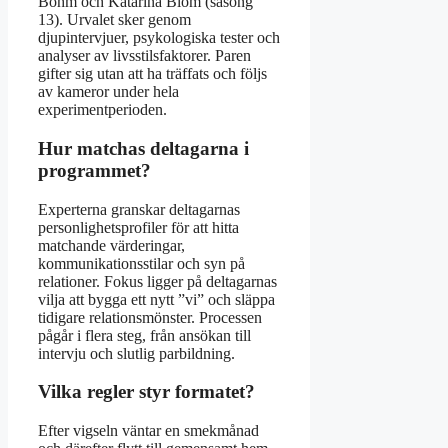
Bohm och Katarina Blom (säsong
13). Urvalet sker genom
djupintervjuer, psykologiska tester och
analyser av livsstilsfaktorer. Paren
gifter sig utan att ha träffats och följs
av kameror under hela
experimentperioden.
Hur matchas deltagarna i
programmet?
Experterna granskar deltagarnas
personlighetsprofiler för att hitta
matchande värderingar,
kommunikationsstilar och syn på
relationer. Fokus ligger på deltagarnas
vilja att bygga ett nytt ”vi” och släppa
tidigare relationsmönster. Processen
pågår i flera steg, från ansökan till
intervju och slutlig parbildning.
Vilka regler styr formatet?
Efter vigseln väntar en smekmånad