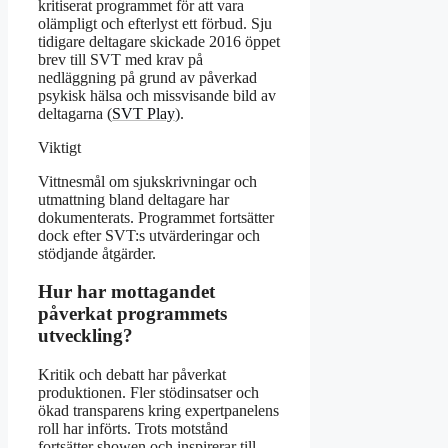
kritiserat programmet för att vara
olämpligt och efterlyst ett förbud. Sju
tidigare deltagare skickade 2016 öppet
brev till SVT med krav på
nedläggning på grund av påverkad
psykisk hälsa och missvisande bild av
deltagarna (
SVT Play
).
Viktigt
Vittnesmål om sjukskrivningar och
utmattning bland deltagare har
dokumenterats. Programmet fortsätter
dock efter SVT:s utvärderingar och
stödjande åtgärder.
Hur har mottagandet
påverkat programmets
utveckling?
Kritik och debatt har påverkat
produktionen. Fler stödinsatser och
ökad transparens kring expertpanelens
roll har införts. Trots motstånd
fortsätter showen och inspirerar till