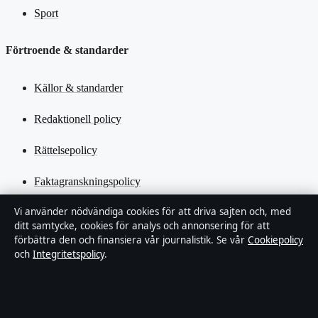
Sport
Förtroende & standarder
Källor & standarder
Redaktionell policy
Rättelsepolicy
Faktagranskningspolicy
Vi använder nödvändiga cookies för att driva sajten och, med
Ägande & finansiering
ditt samtycke, cookies för analys och annonsering för att
förbättra den och finansiera vår journalistik. Se vår
Cookiepolicy
Integritetspolicy
och
Integritetspolicy
.
Cookiepolicy
Kändisar & integritet