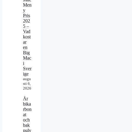
Men
y
Pris
202
5 –
Vad
kost
ar
en
Big
Mac
i
Sver
ige
augu
sti 6,
2026
Är
bika
rbon
at
och
bak
pulv