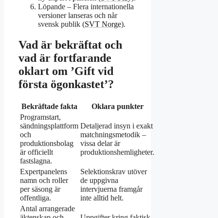
Löpande – Flera internationella
versioner lanseras och når
svensk publik (
SVT Norge
).
Vad är bekräftat och
vad är fortfarande
oklart om ’Gift vid
första ögonkastet’?
Bekräftade fakta
Oklara punkter
Programstart,
sändningsplattform
Detaljerad insyn i exakt
och
matchningsmetodik –
produktionsbolag
vissa delar är
är officiellt
produktionshemligheter.
fastslagna.
Expertpanelens
Selektionskrav utöver
namn och roller
de uppgivna
per säsong är
intervjuerna framgår
offentliga.
inte alltid helt.
Antal arrangerade
äktenskap och
Uppgifter kring faktisk