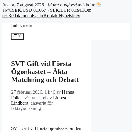
fredag, 7 augusti 2026 ·
Morgonutgåva
Stockholm
16°C
SEK/USD 0.1057 · SEK/EUR 0.0915
Om
oss
Redaktionen
Källor
Kontakt
Nyhetsbrev
Hoppa
Industrizon
till
innehåll
Meny
SVT Gift vid Första
Ögonkastet – Äkta
Matchning och Debatt
27 februari 2026, 14:46
av
Hanna
Falk
·
✓
Granskad av
Linnéa
Lindberg
, ansvarig för
faktagranskning
SVT Gift vid första ögonkastet är den