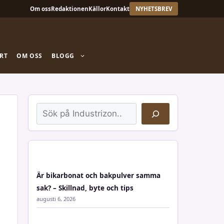
Om oss
Redaktionen
Källor
Kontakt
NYHETSBREV
RT
OM OSS
BLOGG
Sök
Är bikarbonat och bakpulver samma
sak? – Skillnad, byte och tips
augusti 6, 2026