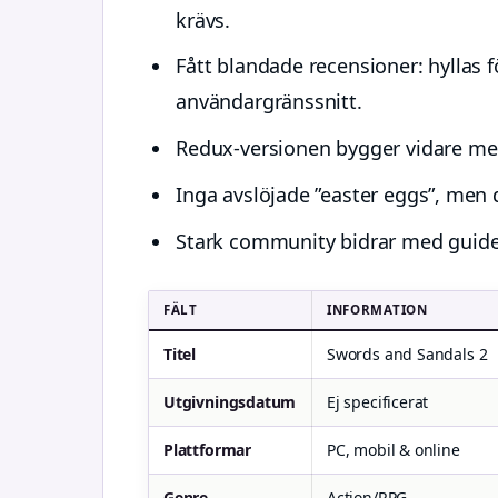
krävs.
Fått blandade recensioner: hyllas f
användargränssnitt.
Redux-versionen bygger vidare med
Inga avslöjade ”easter eggs”, men
Stark community bidrar med guider
FÄLT
INFORMATION
Titel
Swords and Sandals 2
Utgivningsdatum
Ej specificerat
Plattformar
PC, mobil & online
Genre
Action/RPG