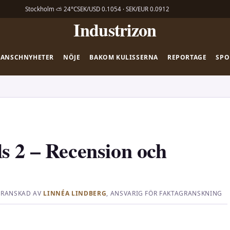
Stockholm ⛅ 24°C
SEK/USD 0.1054 · SEK/EUR 0.0912
Industrizon
RANSCHNYHETER
NÖJE
BAKOM KULISSERNA
REPORTAGE
SPO
s 2 – Recension och
RANSKAD AV
LINNÉA LINDBERG
, ANSVARIG FÖR FAKTAGRANSKNING