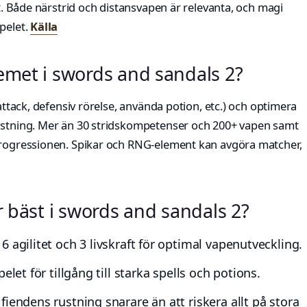
ft. Både närstrid och distansvapen är relevanta, och magi
pelet.
Källa
emet i swords and sandals 2?
(attack, defensiv rörelse, använda potion, etc.) och optimera
rustning. Mer än 30 stridskompetenser och 200+ vapen samt
 progressionen. Spikar och RNG-element kan avgöra matcher,
r bäst i swords and sandals 2?
 agilitet och 3 livskraft för optimal vapenutveckling.
elet för tillgång till starka spells och potions.
iendens rustning snarare än att riskera allt på stora