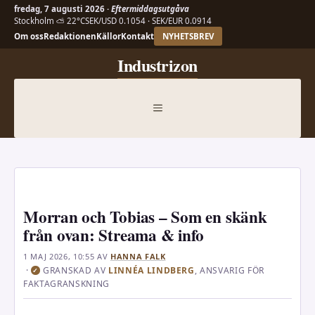
fredag, 7 augusti 2026 ·
Eftermiddagsutgåva
Stockholm ⛅ 22°C
SEK/USD 0.1054 · SEK/EUR 0.0914
Om oss
Redaktionen
Källor
Kontakt
NYHETSBREV
Hoppa
Industrizon
till
innehåll
MENY
Morran och Tobias – Som en skänk
från ovan: Streama & info
1 MAJ 2026, 10:55
AV
HANNA FALK
·
GRANSKAD AV
LINNÉA LINDBERG
, ANSVARIG FÖR
✓
FAKTAGRANSKNING