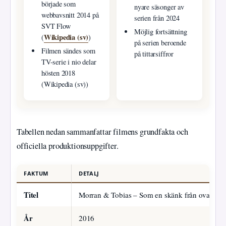
började som
nyare säsonger av
webbavsnitt 2014 på
serien från 2024
SVT Flow
Möjlig fortsättning
Wikipedia (sv)
(
)
på serien beroende
Filmen sändes som
på tittarsiffror
TV-serie i nio delar
hösten 2018
(Wikipedia (sv))
Tabellen nedan sammanfattar filmens grundfakta och
officiella produktionsuppgifter.
FAKTUM
DETALJ
Titel
Morran & Tobias – Som en skänk från ovan
År
2016