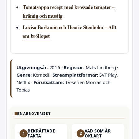
Tomatsoppa recept med krossade tomater –
krämig och mustig
Lovisa Barkman och Henric Stenholm – Allt
om bröllopet
Utgivningsår:
2016 ·
Regissör:
Mats Lindberg ·
Genre:
Komedi ·
Streamplattformar:
SVT Play,
Netflix ·
Förutsättare:
TV-serien Morran och
Tobias
SNABBÖVERSIKT
BEKRÄFTADE
VAD SOM ÄR
1
2
FAKTA
OKLART