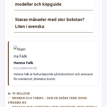
modeller och köpguide
Stavas månader med stor bokstav?
Liten i svenska
Hanna Falk
KULTURREPORTER
Hanna Falk är kulturreporter på Industrizon och ansvarar
för scenkonst, litteratur, konst.
KATEGORIER
TV-ROLLISTA
MORRAN OCH TOBIAS – SOM EN SKÄNK FRÅN OVAN:
STREAMA NU
NÄR KAN MAN GODKÄNNA DEKLARATIONEN 2026? VIKTIGA