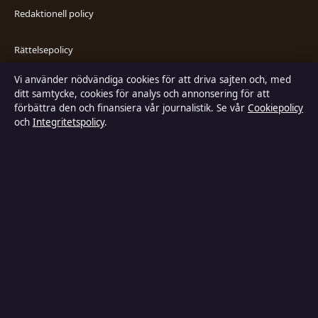
Redaktionell policy
Rättelsepolicy
Vi använder nödvändiga cookies för att driva sajten och, med
Faktagranskningspolicy
ditt samtycke, cookies för analys och annonsering för att
förbättra den och finansiera vår journalistik. Se vår
Cookiepolicy
Ägande & finansiering
och
Integritetspolicy
.
Integritetspolicy
Cookiepolicy
Kändisar & integritet
Innehållet är endast avsett för allmän information och ska inte betraktas
som medicinsk, finansiell eller juridisk rådgivning. Sponsrat material är