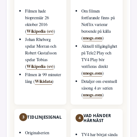
Filmen hade
Om filmen
biopremiär 26
fortfarande finns på
oktober 2016
Netflix varierar
Wikipedia (sv)
(
)
beroende på källa
unogs.com
(
)
Johan Rheborg
spelar Morran och
Aktuell tillgänglighet
Robert Gustafsson
på Tele2 Play och
spelar Tobias
TV4 Play bör
Wikipedia (sv)
(
)
verifieras direkt
unogs.com
(
)
Filmen är 99 minuter
Wikidata
lång (
)
Detaljer om eventuell
säsong 4 av serien
unogs.com
(
)
VAD HÄNDER
3
TIDLINJESIGNAL
4
HÄRNÄST
Originalserien
TV4 har börjat sända