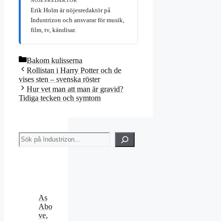
NÖJESREDAKTÖR
Erik Holm är nöjesredaktör på
Industrizon och ansvarar för musik,
film, tv, kändisar.
Kategorier
Bakom kulisserna
Rollistan i Harry Potter och de
vises sten – svenska röster
Hur vet man att man är gravid?
Tidiga tecken och symtom
Sök
As
Abo
ve,