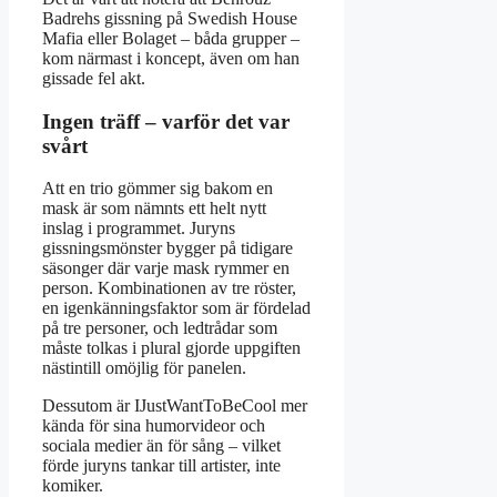
Badrehs gissning på Swedish House
Mafia eller Bolaget – båda grupper –
kom närmast i koncept, även om han
gissade fel akt.
Ingen träff – varför det var
svårt
Att en trio gömmer sig bakom en
mask är som nämnts ett helt nytt
inslag i programmet. Juryns
gissningsmönster bygger på tidigare
säsonger där varje mask rymmer en
person. Kombinationen av tre röster,
en igenkänningsfaktor som är fördelad
på tre personer, och ledtrådar som
måste tolkas i plural gjorde uppgiften
nästintill omöjlig för panelen.
Dessutom är IJustWantToBeCool mer
kända för sina humorvideor och
sociala medier än för sång – vilket
förde juryns tankar till artister, inte
komiker.