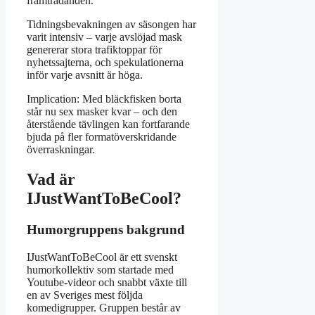
framträdanden.
Tidningsbevakningen av säsongen har
varit intensiv – varje avslöjad mask
genererar stora trafiktoppar för
nyhetssajterna, och spekulationerna
inför varje avsnitt är höga.
Implication: Med bläckfisken borta
står nu sex masker kvar – och den
återstående tävlingen kan fortfarande
bjuda på fler formatöverskridande
överraskningar.
Vad är
IJustWantToBeCool?
Humorgruppens bakgrund
IJustWantToBeCool är ett svenskt
humorkollektiv som startade med
Youtube-videor och snabbt växte till
en av Sveriges mest följda
komedigrupper. Gruppen består av