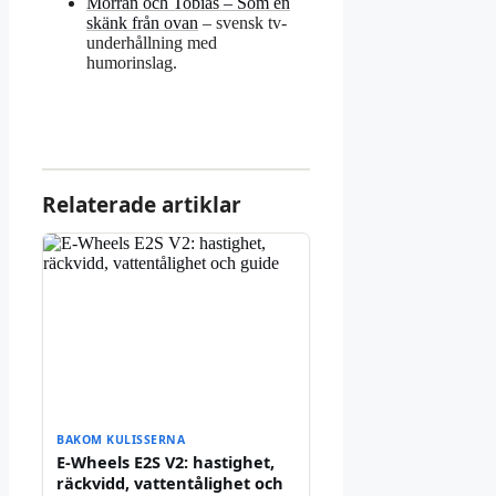
Morran och Tobias – Som en
skänk från ovan
– svensk tv-
underhållning med
humorinslag.
Relaterade artiklar
BAKOM KULISSERNA
E-Wheels E2S V2: hastighet,
räckvidd, vattentålighet och