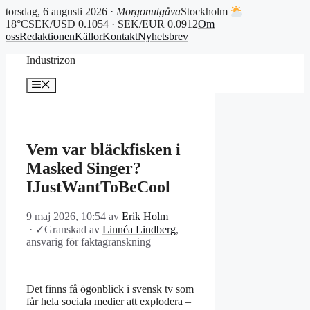
torsdag, 6 augusti 2026 ·
Morgonutgåva
Stockholm
18°C
SEK/USD 0.1054 · SEK/EUR 0.0912
Om
oss
Redaktionen
Källor
Kontakt
Nyhetsbrev
Hoppa
Industrizon
till
innehåll
Meny
Vem var bläckfisken i
Masked Singer?
IJustWantToBeCool
9 maj 2026, 10:54
av
Erik Holm
·
✓
Granskad av
Linnéa Lindberg
,
ansvarig för faktagranskning
Det finns få ögonblick i svensk tv som
får hela sociala medier att explodera –