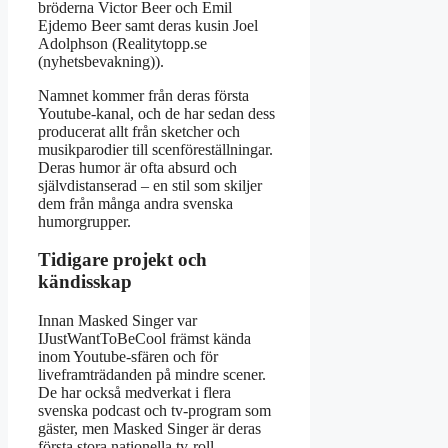
bröderna Victor Beer och Emil
Ejdemo Beer samt deras kusin Joel
Adolphson (Realitytopp.se
(nyhetsbevakning)).
Namnet kommer från deras första
Youtube-kanal, och de har sedan dess
producerat allt från sketcher och
musikparodier till scenföreställningar.
Deras humor är ofta absurd och
självdistanserad – en stil som skiljer
dem från många andra svenska
humorgrupper.
Tidigare projekt och
kändisskap
Innan Masked Singer var
IJustWantToBeCool främst kända
inom Youtube-sfären och för
liveframträdanden på mindre scener.
De har också medverkat i flera
svenska podcast och tv-program som
gäster, men Masked Singer är deras
första stora nationella tv-roll.