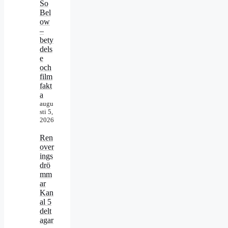
So
Bel
ow
–
bety
dels
e
och
film
fakt
a
augu
sti 5,
2026
Ren
over
ings
drö
mm
ar
Kan
al 5
delt
agar