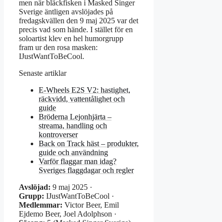
men när bläckfisken i Masked Singer
Sverige äntligen avslöjades på
fredagskvällen den 9 maj 2025 var det
precis vad som hände. I stället för en
soloartist klev en hel humorgrupp
fram ur den rosa masken:
IJustWantToBeCool.
Senaste artiklar
E-Wheels E2S V2: hastighet,
räckvidd, vattentålighet och
guide
Bröderna Lejonhjärta –
streama, handling och
kontroverser
Back on Track häst – produkter,
guide och användning
Varför flaggar man idag?
Sveriges flaggdagar och regler
Avslöjad:
9 maj 2025 ·
Grupp:
IJustWantToBeCool ·
Medlemmar:
Victor Beer, Emil
Ejdemo Beer, Joel Adolphson ·