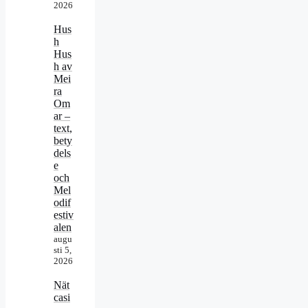
2026
Hus
h
Hus
h av
Mei
ra
Om
ar –
text,
bety
dels
e
och
Mel
odif
estiv
alen
augu
sti 5,
2026
Nät
casi