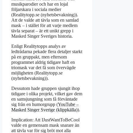
musikparodier och har en lojal
följarskara i sociala medier
(Realitytopp.se (nyhetsbevakning)).
Att de valde att tävla som en samlad
mask – i stället för att varje medlem
tävla separat – är ett unikt grepp i
Masked Singer Sveriges historia.
Enligt Realitytopps analys av
ledtrådarna pekade flera detaljer starkt
på en gruppakt, men eftersom
programmet aldrig tidigare haft en
triomask var det få som övervägde
möjligheten (Realitytopp.se
(nyhetsbevakning)).
Dessutom hade gruppen sjungit ihop
tidigare i olika projekt, vilket gav dem
en samsjungning som få förväntade
sig från en humorgrupp (
YouTube –
Masked Singer Sverige (klippkälla)
).
Implication: Att IJustWantToBeCool
valde en gemensam mask snarare än
att tävla var för sig bröt mot alla