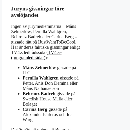
Juryns gissningar före
avslöjandet
Ingen av jurymedlemmarna – Måns
Zelmerlöw, Pernilla Wahlgren,
Behrouz Badreh eller Carina Berg –
gissade rätt på IJustWantToBeCool.
Här är deras faktiska gissningar enligt
TV4:s ledtrådssida (
TV4.se
(programledtrådar)
):
Måns Zelmerlöw
gissade på
JLC
Pernilla Wahlgren
gissade på
Petter, Anis Don Demina eller
Måns Nathanaelson
Behrouz Badreh
gissade på
Swedish House Mafia eller
Bolaget
Carina Berg
gissade på
Alexander Pärleros och Ida
Warg
Det är värt att notera att Behrouz