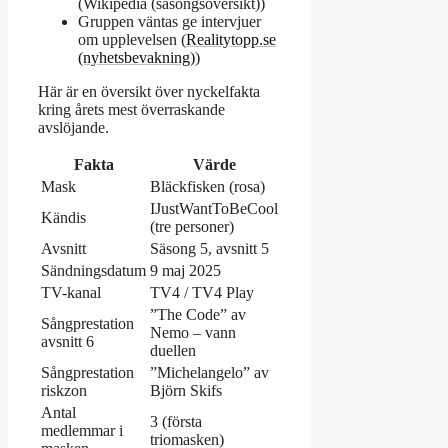
(Wikipedia (säsongsöversikt))
Gruppen väntas ge intervjuer
om upplevelsen (
Realitytopp.se
(nyhetsbevakning)
)
Här är en översikt över nyckelfakta
kring årets mest överraskande
avslöjande.
Fakta
Värde
Mask
Bläckfisken (rosa)
IJustWantToBeCool
Kändis
(tre personer)
Avsnitt
Säsong 5, avsnitt 5
Sändningsdatum
9 maj 2025
TV-kanal
TV4 / TV4 Play
”The Code” av
Sångprestation
Nemo – vann
avsnitt 6
duellen
Sångprestation
”Michelangelo” av
riskzon
Björn Skifs
Antal
3 (första
medlemmar i
triomasken)