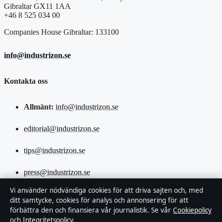
Gibraltar GX11 1AA
+46 8 525 034 00
Companies House Gibraltar: 133100
info@industrizon.se
Kontakta oss
Allmänt:
info@industrizon.se
editorial@industrizon.se
tips@industrizon.se
press@industrizon.se
Vi använder nödvändiga cookies för att driva sajten och, med
+46 8 525 034 00
ditt samtycke, cookies för analys och annonsering för att
förbättra den och finansiera vår journalistik. Se vår
Cookiepolicy
och
Integritetspolicy
.
Om oss