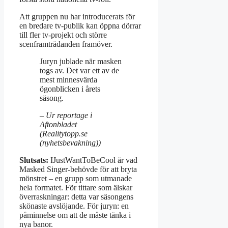
Att gruppen nu har introducerats för
en bredare tv-publik kan öppna dörrar
till fler tv-projekt och större
scenframträdanden framöver.
Juryn jublade när masken
togs av. Det var ett av de
mest minnesvärda
ögonblicken i årets
säsong.
– Ur reportage i
Aftonbladet
(Realitytopp.se
(nyhetsbevakning))
Slutsats:
IJustWantToBeCool är vad
Masked Singer-behövde för att bryta
mönstret – en grupp som utmanade
hela formatet. För tittare som älskar
överraskningar: detta var säsongens
skönaste avslöjande. För juryn: en
påminnelse om att de måste tänka i
nya banor.