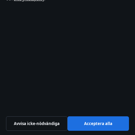
Om oss
Redaktionen
Vår historia
Nyhetsbrev
Tipsa oss
Kontakt
RSS-flöde
Kändisnyheter
Branschnyheter
Avvisa icke-nödvändiga
Acceptera alla
Nöje