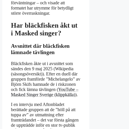
förväntningar – och visade att
formatet har utrymme för betydligt
större överraskningar.
Har bläckfisken åkt ut
i Masked singer?
Avsnittet där bläckfisken
lämnade tävlingen
Bläckfisken åkte ut i avsnittet som
sändes den 9 maj 2025 (Wikipedia
(säsongsöversikt)). Efter en duell där
gruppen framförde ”Michelangelo” av
Björn Skifs hamnade de i riskzonen
och fick lämna tävlingen (
YouTube –
Masked Singer Sverige (klippkälla)
).
I en intervju med Aftonbladet
berättade gruppen att de ”höll på att
tuppa av” av utmattning efter
framträdandet – det var första gången
de uppträdde inför en stor tv-publik