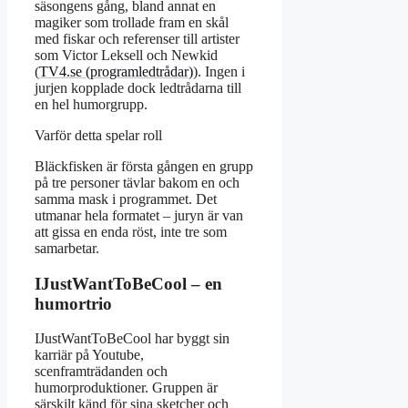
säsongens gång, bland annat en
magiker som trollade fram en skål
med fiskar och referenser till artister
som Victor Leksell och Newkid
(
TV4.se (programledtrådar)
). Ingen i
jurjen kopplade dock ledtrådarna till
en hel humorgrupp.
Varför detta spelar roll
Bläckfisken är första gången en grupp
på tre personer tävlar bakom en och
samma mask i programmet. Det
utmanar hela formatet – juryn är van
att gissa en enda röst, inte tre som
samarbetar.
IJustWantToBeCool – en
humortrio
IJustWantToBeCool har byggt sin
karriär på Youtube,
scenframträdanden och
humorproduktioner. Gruppen är
särskilt känd för sina sketcher och