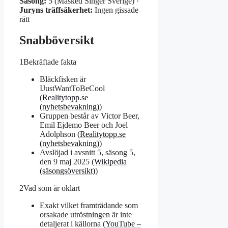
Säsong:
5 (Masked Singer Sverige) ·
Juryns träffsäkerhet:
Ingen gissade
rätt
Snabböversikt
1
Bekräftade fakta
Bläckfisken är
IJustWantToBeCool
(
Realitytopp.se
(nyhetsbevakning)
)
Gruppen består av Victor Beer,
Emil Ejdemo Beer och Joel
Adolphson (
Realitytopp.se
(nyhetsbevakning)
)
Avslöjad i avsnitt 5, säsong 5,
den 9 maj 2025 (
Wikipedia
(säsongsöversikt)
)
2
Vad som är oklart
Exakt vilket framträdande som
orsakade utröstningen är inte
detaljerat i källorna (
YouTube –