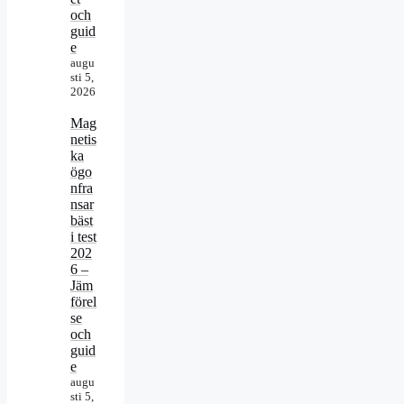
och
guid
e
augu
sti 5,
2026
Mag
netis
ka
ögo
nfra
nsar
bäst
i test
202
6 –
Jäm
förel
se
och
guid
e
augu
sti 5,