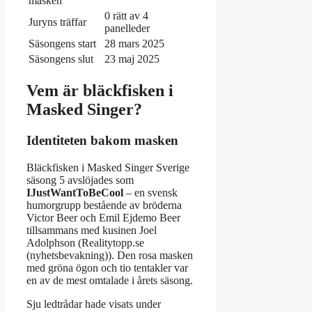
masken
0 rätt av 4
Juryns träffar
panelleder
Säsongens start
28 mars 2025
Säsongens slut
23 maj 2025
Vem är bläckfisken i
Masked Singer?
Identiteten bakom masken
Bläckfisken i Masked Singer Sverige
säsong 5 avslöjades som
IJustWantToBeCool
– en svensk
humorgrupp bestående av bröderna
Victor Beer och Emil Ejdemo Beer
tillsammans med kusinen Joel
Adolphson (Realitytopp.se
(nyhetsbevakning)). Den rosa masken
med gröna ögon och tio tentakler var
en av de mest omtalade i årets säsong.
Sju ledtrådar hade visats under