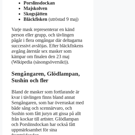
Porslinsdockan
Majskolven
Skogsjätten
Bläckfisken
(utröstad 9 maj)
Varje mask representerar en känd
person eller grupp, och tävlingen
pågår i flera omgångar där deltagarna
successivt avslöjas. Efter bläckfiskens
avgång återstår sex masker som
kämpar om finalen den 23 maj
(Wikipedia (säsongsöversikt)).
Sengångaren, Glödlampan,
Sushin och fler
Bland de masker som fortfarande är
kvar i tävlingen finns bland annat
Sengångaren, som har överraskat med
både sång och scennärvaro, och
Sushin som fått juryn att gissa på allt
från kockar till artister. Glödlampan
och Porslinsdockan har också fått
uppmärksamhet för sina