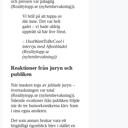
och pressen var påtaglig
(Realitytopp.se (nyhetsbevakning)).
Vi höll på att tuppa av
där inne. Det var helt
galet – vi hade aldrig
uppträtt så här live förut.
– IJustWantToBeCool i
intervju med Aftonbladet
(Realitytopp.se
(nyhetsbevakning))
Reaktioner från juryn och
publiken
När masken togs av jublade juryn –
överraskningen var total
(Realitytopp.se (nyhetsbevakning)).
Stående ovationer från publiken följde
när de tre humorkomikerna klev fram
i sina egna ansikten.
Det som annars brukar vara ett
högtidligt ögonblick blev i stället en