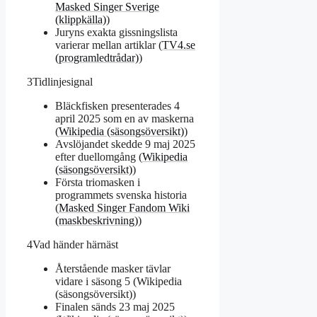
Masked Singer Sverige
(klippkälla)
)
Juryns exakta gissningslista
varierar mellan artiklar (
TV4.se
(programledtrådar)
)
3
Tidlinjesignal
Bläckfisken presenterades 4
april 2025 som en av maskerna
(
Wikipedia (säsongsöversikt)
)
Avslöjandet skedde 9 maj 2025
efter duellomgång (
Wikipedia
(säsongsöversikt)
)
Första triomasken i
programmets svenska historia
(
Masked Singer Fandom Wiki
(maskbeskrivning)
)
4
Vad händer härnäst
Återstående masker tävlar
vidare i säsong 5 (Wikipedia
(säsongsöversikt))
Finalen sänds 23 maj 2025