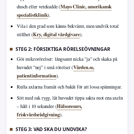
Mayo Clinic, amerikansk
dusch eller vetekudde (
specialistklinik
).
Vila i den grad som känns bekvämt, men undvik total
Kry, digital vårdgivare
stillhet (
).
STEG 2: FÖRSIKTIGA RÖRELSEÖVNINGAR
Gör mikrorörelser: långsamt nicka ”ja” och skaka på
Vården.se,
huvudet ”nej” i små rörelser (
patientinformation
).
Rulla axlarna framåt och bakåt för att lossa spänningar.
Sitt med rak rygg, låt huvudet tippa sakta mot ena axeln
Hälsoresurs,
– håll i 10 sekunder (
friskvårdsrådgivning
).
STEG 3: VAD SKA DU UNDVIKA?