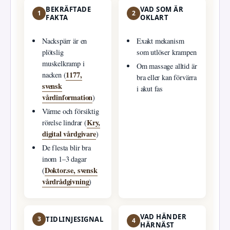
BEKRÄFTADE
VAD SOM ÄR
1
2
FAKTA
OKLART
Nackspärr är en
Exakt mekanism
plötslig
som utlöser krampen
muskelkramp i
Om massage alltid är
1177,
nacken (
bra eller kan förvärra
svensk
i akut fas
vårdinformation
)
Värme och försiktig
Kry,
rörelse lindrar (
digital vårdgivare
)
De flesta blir bra
inom 1–3 dagar
Doktor.se, svensk
(
vårdrådgivning
)
VAD HÄNDER
3
TIDLINJESIGNAL
4
HÄRNÄST