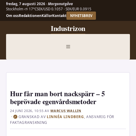
fredag, 7 augusti 2026 ·
Morgonutgåva
Stockholm ⛅ 17°C
SEK/USD 0.1057 · SEK/EUR 0.0915
Om oss
Redaktionen
Källor
Kontakt
NYHETSBREV
Hoppa
Industrizon
till
innehåll
MENY
Hur får man bort nackspärr – 5
beprövade egenvårdsmetoder
24 JUNI 2026, 10:55
AV
MARCUS WALLIN
·
GRANSKAD AV
LINNÉA LINDBERG
, ANSVARIG FÖR
✓
FAKTAGRANSKNING