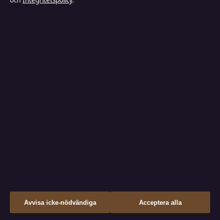
och
Integritetspolicy
.
Nöje
Bakom kulisserna
Sport
FÖRTROENDE & STANDARDER
Källor & standarder
Redaktionell policy
Rättelsepolicy
Faktagranskningspolicy
↑
Avvisa icke-nödvändiga
Acceptera alla